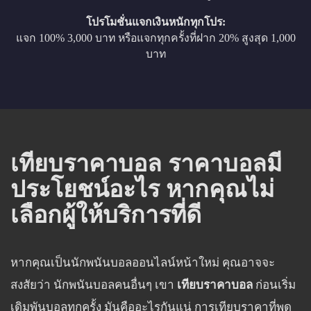
โปรโมชั่นแจกเงินหนักทุกโปร:
แจก 100% 3,000 บาท หรือแจกทุกครั้งที่ฝาก 20% สูงสุด 1,000
บาท
เทียบราคาบอล ราคาบอลมี
ประโยชน์อะไร หากคุณไม่
เลือกผู้ให้บริการที่ดี
หากคุณเป็นนักพนันบอลออนไลน์หน้าใหม่ คุณอาจจะ
สงสัยว่า นักพนันบอลคนอื่นๆ เขา
เทียบราคาบอล
ก่อนเริ่ม
เดิมพันบอลทุกครั้ง มันคืออะไรกันแน่ การเทียบราคาที่พูด