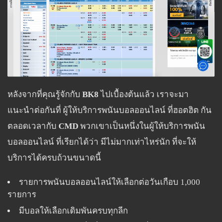
หลังจากที่คุณรู้จักกับ
BK8
ไปเบื้องต้นแล้ว เราจะมา
แนะนำต่อกันที่ ผู้ให้บริการพนันบอลออนไลน์ ที่ฮอตฮิต กัน
ตลอดเวลากับ
CMD
พวกเขาเป็นหนึ่งในผู้ให้บริการพนัน
บอลออนไลน์ ที่เรียกได้ว่า มีไม่มากเท่าไหร่นัก ที่จะให้
บริการได้ครบถ้วนขนาดนี้
รายการพนันบอลออนไลน์ให้เลือกต่อวันเกือบ 1,000
รายการ
มีบอลให้เลือกเดิมพันครบทุกลีก