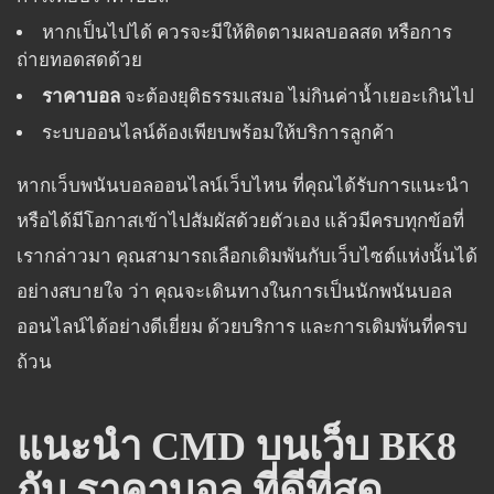
หากเป็นไปได้ ควรจะมีให้ติดตามผลบอลสด หรือการ
ถ่ายทอดสดด้วย
ราคาบอล
จะต้องยุติธรรมเสมอ ไม่กินค่าน้ำเยอะเกินไป
ระบบออนไลน์ต้องเพียบพร้อมให้บริการลูกค้า
หากเว็บพนันบอลออนไลน์เว็บไหน ที่คุณได้รับการแนะนำ
หรือได้มีโอกาสเข้าไปสัมผัสด้วยตัวเอง แล้วมีครบทุกข้อที่
เรากล่าวมา คุณสามารถเลือกเดิมพันกับเว็บไซต์แห่งนั้นได้
อย่างสบายใจ ว่า คุณจะเดินทางในการเป็นนักพนันบอล
ออนไลน์ได้อย่างดีเยี่ยม ด้วยบริการ และการเดิมพันที่ครบ
ถ้วน
แนะนำ
CMD บนเว็บ BK8
กับ ราคาบอล ที่ดีที่สุด