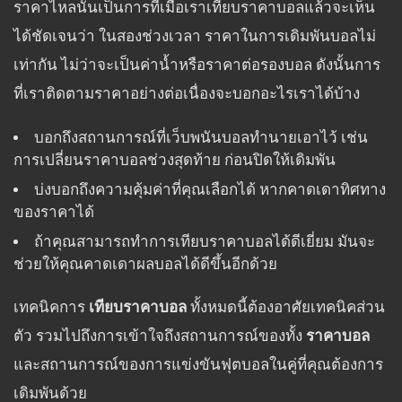
ราคาไหลนั้นเป็นการที่เมื่อเราเทียบราคาบอลแล้วจะเห็น
ได้ชัดเจนว่า ในสองช่วงเวลา ราคาในการเดิมพันบอลไม่
เท่ากัน ไม่ว่าจะเป็นค่าน้ำหรือราคาต่อรองบอล ดังนั้นการ
ที่เราติดตามราคาอย่างต่อเนื่องจะบอกอะไรเราได้บ้าง
บอกถึงสถานการณ์ที่เว็บพนันบอลทำนายเอาไว้ เช่น
การเปลี่ยนราคาบอลช่วงสุดท้าย ก่อนปิดให้เดิมพัน
บ่งบอกถึงความคุ้มค่าที่คุณเลือกได้ หากคาดเดาทิศทาง
ของราคาได้
ถ้าคุณสามารถทำการเทียบราคาบอลได้ดีเยี่ยม มันจะ
ช่วยให้คุณคาดเดาผลบอลได้ดีขึ้นอีกด้วย
เทคนิคการ
เทียบราคาบอล
ทั้งหมดนี้ต้องอาศัยเทคนิคส่วน
ตัว รวมไปถึงการเข้าใจถึงสถานการณ์ของทั้ง
ราคาบอล
และสถานการณ์ของการแข่งขันฟุตบอลในคู่ที่คุณต้องการ
เดิมพันด้วย