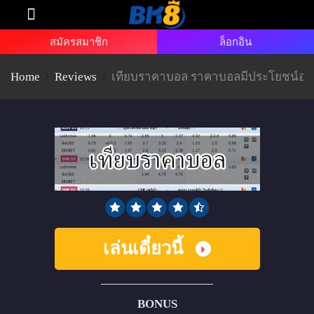
ทางเข้า BK8
สปอนเซอร์
สมัครพันธมิตร
สมัครสมาชิก
ล็อกอิน
Home
Reviews
เทียบราคาบอล ราคาบอลมีประโยชน์อะไร ห
เล่นเดี๋ยวนี้
BONUS