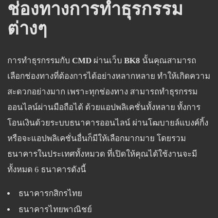
ช่องทางการทำธุรกรรม
ต่างๆ
การทำธุรกรรมกับ
CMD
ผ่านเว็บ
BK8
นั้นคุณสามารถ
เลือกช่องทางที่ต้องการได้อย่างหลากหลาย ทำให้เกิดความ
สะดวกอย่างมาก เพราะทุกช่องทาง สามารถทำธุรกรรม
ออนไลน์ผ่านมือถือได้ ด้วยแอปพลิเคชั่นทั้งหลาย ทั้งการ
โอนเงินด้วยระบบธนาคารออนไลน์ ผ่านโฒบายล์แบงค์กิ้ง
หรือจะแอปพลิเคชั่นอื่นก็มีให้เลือกมากมาย โดยรวม
ธนาคารในประเทศทั้งหมวด ที่เปิดให้คุณได้ใช้งานจะมี
ทั้งหมด 6 ธนาคารดังนี้
ธนาคารกสิกรไทย
ธนาคารไทยพาณิชย์