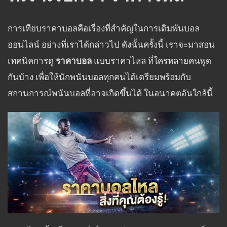
การเทียบราคาบอลคือเรื่องที่สำคัญในการเดิมพันบอล
ออนไลน์ อย่างที่เราได้กล่าวไป ดังนั้นครั้งนี้ เราจะมาสอน
เทคนิคการดู
ราคาบอล
แบบราคาไหล ที่ใครหลายคนพูด
กันบ้าง เพื่อให้นักพนันบอลทุกคนได้เตรียมพร้อมกับ
สถานการณ์พนันบอลที่อาจเกิดขึ้นได้ ในอนาคตอันใกล้นี้