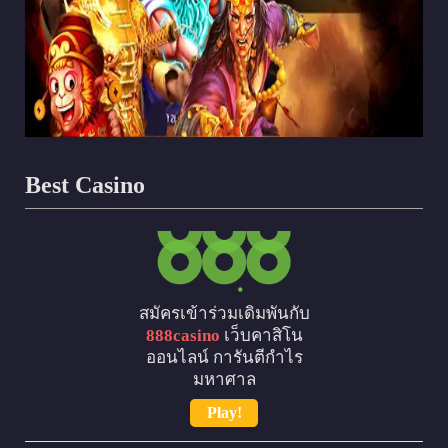
Best Casino
สมัครเข้าร่วมเดิมพันกับ
888casino
เว็บคาสิโน
ออนไลน์ การันตีกำไร
มหาศาล
Play!