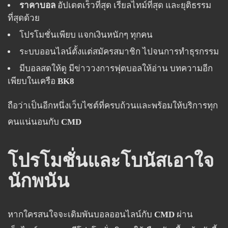
ราคาบอล
อัปเดตเร็วที่สุด เรียลไทม์ที่สุด และยุติธรรม
ที่สุดด้วย
โปรโมชั่นเพียบ แจกเงินหนักๆ ทุกคน
ระบบออนไลน์ตั้งแต่สมัครสมาชิก ไปจนการทำธุรกรรม
มีบอลสดให้ดู มีข่าววงการฟุตบอลให้อ่าน บทความอีก
เพียบในเครือ
BK8
ถือว่าเป็นอีกหนึ่งเว็บไซต์ที่ครบถ้วนและพร้อมให้บริการทุก
คนแน่นอนกับ
CMD
โปรโมชั่นและโบนัสเอาใจ
นักพนัน
หากใครสนใจจะเดิมพันบอลออนไลน์กับ
CMD
ผ่าน