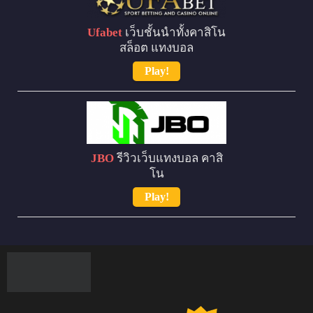
Ufabet
เว็บชั้นนำทั้งคาสิโน
สล็อต แทงบอล
Play!
JBO
รีวิวเว็บแทงบอล คาสิ
โน
Play!