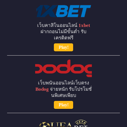
เว็บคาสิโนออนไลน์
1xbet
ฝากถอนไม่มีขั้นต่ำ รับ
เครดิตฟรี
Play!
เว็บพนันออนไลน์เว็บตรง
Bodog
จ่ายหนัก รับโปรโมชั่
นพิเศษเพียบ
Play!