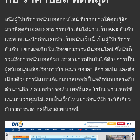
หนึ่งผู้ให้บริการพนันบอลออนไลน์ ที่เราอยากให้คุณรู้จัก
มากที่สุดกับ
CMD
สามารถเข้าเล่นได้ผ่านเว็บ
BK8
อันดับ
แรกขอแนะนำก่อนเลยว่า เว็บพนันเว็บนี้ เป็นผู้ให้บริการ
อันดับ 1 ของเอเชีย ในเรื่องของการพนันออนไลน์ ซึ่งนั่นก็
รวมถึงการพนันบอลด้วย เราสามารถยืนยันได้ด้วยการเป็น
ผู้สนับสนุนหลักเรื่องการโฆษณา ของลา ลีกา สเปน และต่อ
เนื่องด้วยการมีแบรนด์แอมบาสเดอร์เป็นอดีตนักบอลระดับ
ตำนานอีก 2 คน อย่าง จอห์น เทอรี่ และ โรบิน ฟานเพอร์ซี่
แน่นอนว่าคุณไม่เคยเห็นเว็บไหนมาก่อน ที่มีประวัติเกี่ยว
กับวงการฟุตบอลที่โด่งดังขนาดนี้