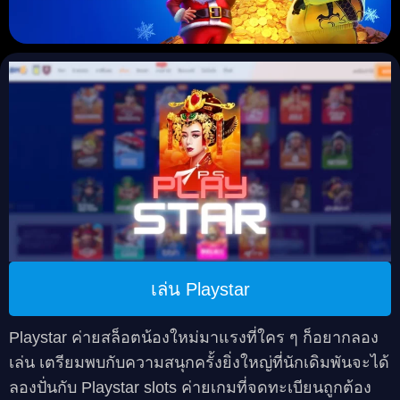
เล่น Playstar
Playstar ค่ายสล็อตน้องใหม่มาแรงที่ใคร ๆ ก็อยากลอง
เล่น เตรียมพบกับความสนุกครั้งยิ่งใหญ่ที่นักเดิมพันจะได้
ลองปั่นกับ Playstar slots ค่ายเกมที่จดทะเบียนถูกต้อง