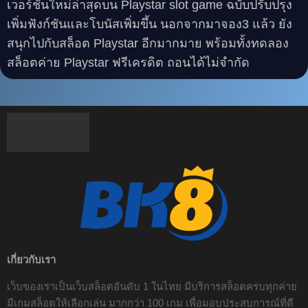
เวอร์ชันใหม่ล่าสุดบน Playstar slot game ฉบับปรับปรุง
เพิ่มฟังก์ชันและโบนัสเพิ่มขึ้น นอกจากมาจอง3 แล้ว ยัง
สนุกไปกับสล็อต Playstar อีกมากมาย พร้อมทั้งทดลอง
สล็อตค่าย Playstar ฟรีเครดิต ถอนได้ไม่จำกัด
เกี่ยวกับเรา
เว็บของเราเป็นเว็บสล็อตอันดับ 1 ในไทย มีบริการสล็อตครบทุกค่าย
มีเกมสล็อตให้เลือกเล่น มากกว่า 100 เกม เพื่อมอบประสบการณ์ที่ดี