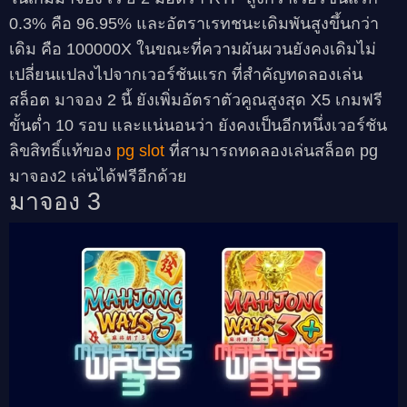
0.3% คือ 96.95% และอัตราเรทชนะเดิมพันสูงขึ้นกว่า
เดิม คือ 100000X ในขณะที่ความผันผวนยังคงเดิมไม่
เปลี่ยนแปลงไปจากเวอร์ชันแรก ที่สำคัญทดลองเล่น
สล็อต มาจอง 2 นี้ ยังเพิ่มอัตราตัวคูณสูงสุด X5 เกมฟรี
ขั้นต่ำ 10 รอบ และแน่นอนว่า ยังคงเป็นอีกหนึ่งเวอร์ชัน
ลิขสิทธิ์แท้ของ
pg slot
ที่สามารถทดลองเล่นสล็อต pg
มาจอง2 เล่นได้ฟรีอีกด้วย
มาจอง 3