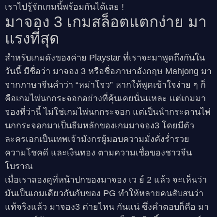
เราไปรู้จักเกมนี้พร้อมกันได้เลย !
มาจอง 3 เกมสล็อตแตกง่าย มา
แรงที่สุด
สำหรับเกมดังของค่าย Playstar ที่เราจะมาพูดถึงกันใน
วันนี้ มีชื่อว่า มาจอง 3 หรือชื่อภาษาอังกฤษ Mahjong มา
จากภาษาจีนคำว่า “หม่าโจว” หากให้พูดเข้าใจง่าย ๆ ก็
คือเกมไพ่นกกระจอกอย่างที่คุ้นเคยนั่นแหละ แต่เกมมา
จองที่ว่านี้ ไม่ใช่เกมไพ่นกกระจอก แต่เป็นนำกระดานไพ่
นกกระจอกมาเป็นธีมหลักของเกมมาจอง3 โดยมีตัว
ละครเอกเป็นเทพเจ้ามังกรผู้มอบความมั่งคั่งร่ำรวย
ความโชคดี และเงินทอง ตามความเชื่อของชาวจีน
โบราณ
เมื่อเราลองดูที่หน้าปกของมาจอง เว ย์ 2 แล้ว จะเห็นว่า
มันเป็นเกมเดียวกันกับของ PG ทำให้หลายคนสับสนว่า
แท้จริงแล้ว มาจอง3 ค่ายไหน กันแน่ ซึ่งคำตอบก็คือ มา