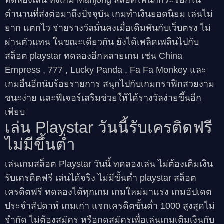
ตำนานที่ส่งต่อมาถึงปัจจุบัน เกมทำเงินยอดนิยม เล่นไม่
ยาก แตกไว จ่ายรางวัลมั่นคงเมื่อเดิมพันกับเว็บตรง ไม่
ผ่านตัวแทน ในขณะเดียวกัน ยังได้เพลิดเพลินไปกับ
สล็อต playstar ทดลองอีกหลายเกม เช่น China
Empress , 777 , Lucky Panda , Fa Fa Monkey และ
เกมอื่นอีกนับร้อยรายการ สนุกไปกับเกมกราฟิกสวยงาม
ชนะง่าย และฟีเจอร์เสริมช่วยให้ได้รางวัลง่ายขึ้นอีก
เพียบ
เล่น Playstar วันนี้รับเครติดฟรี
ไม่มีขึ้นต่ำ
เล่นเกมสล็อต Playstar วันนี้ ทดลองเล่น ไม่ต้องเติมเงิน
รับเครดิตฟรี เล่นได้จริง ไม่มีขั้นต่ำ playstar สล็อต
เครดิตฟรี ทดลองได้ทุกเกม เกมใหม่มาแรง เกมอัปเดต
ประจำสัปดาห์ เกมเก่า แจกเครดิตขั้นต่ำ 1000 สูงสุดไม่
จำกัด ไม่ต้องสมัคร หรือกดสมัครเพื่อเล่นเกมเติมเงินกับ