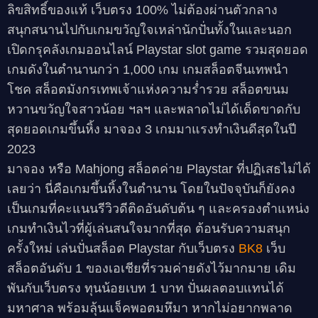
ลิขสิทธิ์ของแท้ เว็บตรง 100% ไม่ต้องผ่านตัวกลาง
สนุกสนานไปกับเกมขวัญใจเหล่านักปั่นทั้งในและนอก
เปิดกรุคลังเกมออนไลน์ Playstar slot game รวมสุดยอด
เกมดังในตำนานกว่า 1,000 เกม เกมสล็อตจีนเทพนำ
โชค สล็อตมังกรเทพเจ้าแห่งความร่ำรวย สล็อตขนม
หวานขวัญใจสาวน้อย ฯลฯ และพลาดไม่ได้เด็ดขาดกับ
สุดยอดเกมขึ้นหิ้ง มาจอง 3 เกมมาแรงทำเงินดีสุดในปี
2023
มาจอง หรือ Mahjong สล็อตค่าย Playstar ที่ปฏิเสธไม่ได้
เลยว่า นี่คือเกมขึ้นหิ้งในตำนาน โดยในปัจจุบันก็ยังคง
เป็นเกมที่คะแนนรีวิวดีติดอันดับต้น ๆ และครองตำแหน่ง
เกมทำเงินไวที่ผู้เล่นสนใจมากที่สุด ต้อนรับความสนุก
ครั้งใหม่ เล่นปั่นสล็อต Playstar กับเว็บตรง
BK8
เว็บ
สล็อตอันดับ 1 ของเอเชียที่รวมค่ายดังไว้มากมาย เดิม
พันกับเว็บตรง ทุนน้อยเบท 1 บาท ปั่นผลตอบแทนได้
มหาศาล พร้อมลุ้นแจ็คพอตมหึมา หากไม่อยากพลาด