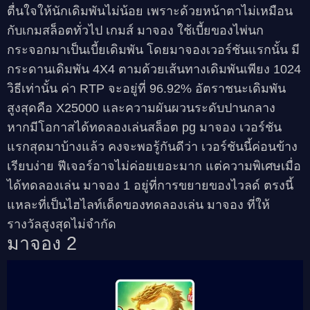
ตื่นใจให้นักเดิมพันไม่น้อย เพราะด้วยหน้าตาไม่เหมือน
กับเกมสล็อตทั่วไป เกมส์ มาจอง ใช้เบี้ยของไพ่นก
กระจอกมาเป็นเบี้ยเดิมพัน โดยมาจองเวอร์ชันแรกนั้น มี
กระดานเดิมพัน 4X4 ตามด้วยเส้นทางเดิมพันเพียง 1024
วิธีเท่านั้น ค่า RTP จะอยู่ที่ 96.92% อัตราชนะเดิมพัน
สูงสุดคือ X25000 และความผันผวนระดับปานกลาง
หากมีโอกาสได้ทดลองเล่นสล็อต pg มาจอง เวอร์ชัน
แรกสุดมาบ้างแล้ว คงจะพอรู้กันดีว่า เวอร์ชันนี้ค่อนข้าง
เรียบง่าย ฟีเจอร์อาจไม่ค่อยเยอะมาก แต่ความพิเศษเมื่อ
ได้ทดลองเล่น มาจอง 1 อยู่ที่การขยายของไวลด์ ตรงนี้
แหละที่เป็นไฮไลท์เด็ดของทดลองเล่น มาจอง ที่ให้
รางวัลสูงสุดไม่จำกัด
มาจอง 2