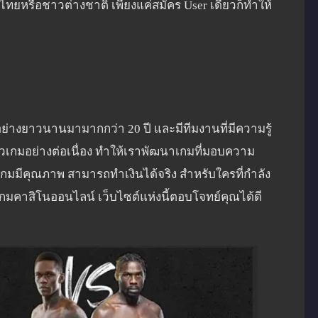
วไทยหรือชาวต่างชาติ เพียงแค่สมัคร User เดียวก็ทำให้
รอย่างยาวนานมามากกว่า 20 ปี และมีทีมงานที่มีความรู้
มอย่างต่อเนื่อง ทำให้เราพัฒนาเกมที่มอบความ
เกมมีคุณภาพ สามารถทำเงินได้จริง สำหรับใครที่กำลัง
มคาสิโนออนไลน์ เว็บไซต์แห่งนี้ตอบโจทย์คุณได้ดี