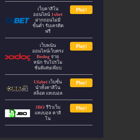
เว็บคาสิโน
Play!
ออนไลน์
1xbet
ฝากถอนไม่มี
ขั้นต่ำ รับเครดิต
ฟรี
เว็บพนัน
Play!
ออนไลน์เว็บตรง
Bodog
จ่าย
หนัก รับโปรโม
ชั่นพิเศษเพียบ
Ufabet
เว็บชั้น
Play!
นำทั้งคาสิโน
สล็อต แทงบอล
JBO
รีวิวเว็บ
Play!
แทงบอล คาสิ
โน