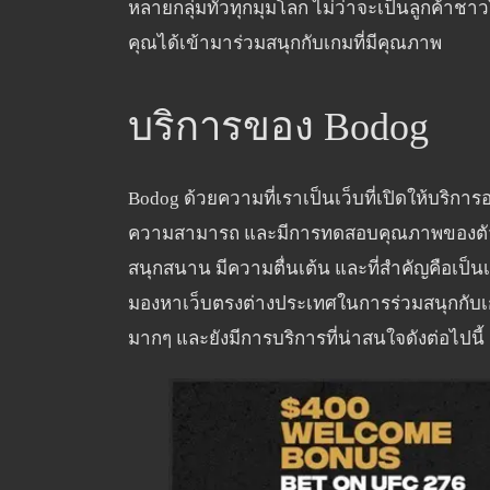
หลายกลุ่มทั่วทุกมุมโลก ไม่ว่าจะเป็นลูกค้าชา
คุณได้เข้ามาร่วมสนุกกับเกมที่มีคุณภาพ
บริการของ Bodog
Bodog ด้วยความที่เราเป็นเว็บที่เปิดให้บริกา
ความสามารถ และมีการทดสอบคุณภาพของตัวเก
สนุกสนาน มีความตื่นเต้น และที่สำคัญคือเป็น
มองหาเว็บตรงต่างประเทศในการร่วมสนุกกับเก
มากๆ และยังมีการบริการที่น่าสนใจดังต่อไปนี้