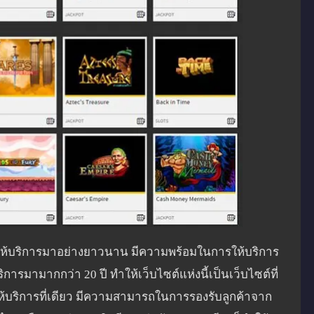
ิดให้บริการมาอย่างยาวนาน มีความพร้อมในการให้บริการ
รมามากกว่า 20 ปี ทำให้เว็บไซต์แห่งนี้เป็นเว็บไซต์ที่
ริการที่เดียว มีความสามารถในการรองรับลูกค้าจาก