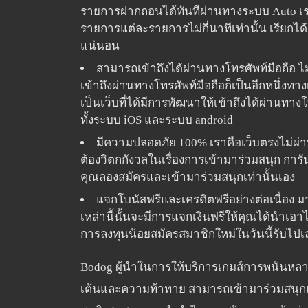
รายการฝากถอนได้ทันทีผ่านทางระบบ Auto เร
รายการแต่ละรายการไม่กี่นาทีเท่านั้น เรียกได
แน่นอน
สามารถเข้าถึงได้ผ่านทางโทรศัพท์มือถือ 
เข้าถึงผ่านทางโทรศัพท์มือถือก็เป็นอีกหนึ่งทาง
เป็นเว็บที่ได้มีการพัฒนาให้เข้าถึงได้ผ่านทาง
ทั้งระบบ iOS และระบบ android
มีความปลอดภัย 100% เราคือเว็บตรงไม่ผ่านเ
ต้องวิตกกังวลในเรื่องการเข้ามาร่วมสนุก กา
คุณลองสมัครและเข้ามาร่วมสนุกเท่านั้นเอง
แจกโบนัสฟรีและเครดิตฟรีอย่างต่อเนื่อง 
เหล่านี้นั้นจะมีการแจกเงินฟรีให้คุณได้นำเอา
การลงทุนน้อยสมัครสมาชิกใหม่ในวันนี้รับไป
Bodog ผู้นำในการให้บริการเกมส์การพนันหลากห
เต้นและความท้าทาย สามารถเข้ามาร่วมสนุกแล