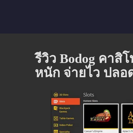
รีวิว Bodog คาสิโ
หนัก จ่ายไว ปลอ