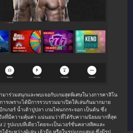
เข้ามาร่วมสนุกและพบเจอกับเกมสุดพิเศษในวงการคาสิโน
บริการเพราะได้มีการรวบรวมมาเปิดให้เล่นกันมากมาย
ป๊กเกอร์ น้ำเต้าปูปลา เกมไพ่นกกระจอก เป็นต้น ซึ่ง
ลที่มีความคุ้มค่า แน่นอนว่าที่ได้รับความนิยมมากที่สุด
ทั้ง 2 รูปแบบทีเดียวโดยจะเป็นเวอร์ชั่นคลาสสิคและ
ได้ระหว่างผู้เล่น เจ้ามือ หรือในรูปแบบเสมอ ซึ่งมีรูป