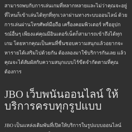
สามารถพบกับการเล่นเกมที่หลากหลายและไม่ว่าคุณจะอยู่
ที่ไหนก็เข้าเล่นได้ทุกที่ทุกเวลาผ่านทางระบบออนไลน์ ด้วย
การเล่นผ่านโทรศัพท์มือถือ เครื่องคอมพิวเตอร์ หรืออุปก
รณ์อื่นๆ เพียงแค่คุณมีอินเตอร์เน็ตก็สามารถเข้าถึงได้ทุก
เกม โดยหากคุณเป็นคนที่ชื่นชอบความสนุกแล้วอยากจะ
หารายได้เสริมไปด้วยกัน ต้องลองมาใช้บริการกันเลย แล้ว
คุณจะได้สัมผัสกับความสนุกแบบไร้ขีดจำกัดตามที่คุณ
ต้องการ
JBO เว็บพนันออนไลน์ ให้
บริการครบทุกรูปแบบ
JBO เป็นแหล่งเดิมพันที่เปิดให้บริการในรูปแบบออนไลน์