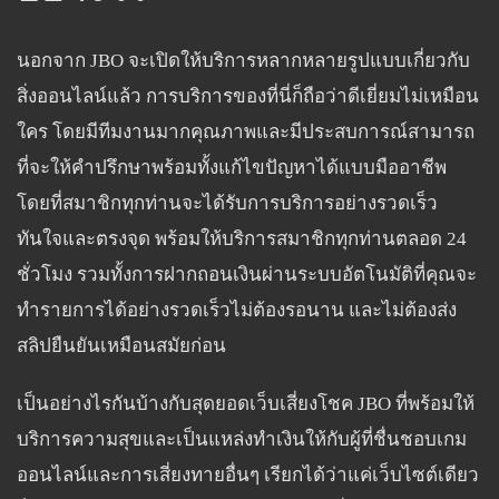
นอกจาก JBO จะเปิดให้บริการหลากหลายรูปแบบเกี่ยวกับ
สิ่งออนไลน์แล้ว การบริการของที่นี่ก็ถือว่าดีเยี่ยมไม่เหมือน
ใคร โดยมีทีมงานมากคุณภาพและมีประสบการณ์สามารถ
ที่จะให้คำปรึกษาพร้อมทั้งแก้ไขปัญหาได้แบบมืออาชีพ
โดยที่สมาชิกทุกท่านจะได้รับการบริการอย่างรวดเร็ว
ทันใจและตรงจุด พร้อมให้บริการสมาชิกทุกท่านตลอด 24
ชั่วโมง รวมทั้งการฝากถอนเงินผ่านระบบอัตโนมัติที่คุณจะ
ทำรายการได้อย่างรวดเร็วไม่ต้องรอนาน และไม่ต้องส่ง
สลิปยืนยันเหมือนสมัยก่อน
เป็นอย่างไรกันบ้างกับสุดยอดเว็บเสี่ยงโชค JBO ที่พร้อมให้
บริการความสุขและเป็นแหล่งทำเงินให้กับผู้ที่ชื่นชอบเกม
ออนไลน์และการเสี่ยงทายอื่นๆ เรียกได้ว่าแค่เว็บไซต์เดียว