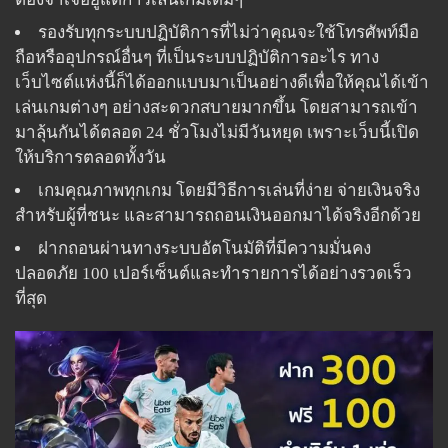
รองรับทุกระบบปฏิบัติการที่ไม่ว่าคุณจะใช้โทรศัพท์มือ
ถือหรืออุปกรณ์อื่นๆ ที่เป็นระบบปฏิบัติการอะไร ทาง
เว็บไซต์แห่งนี้ก็ได้ออกแบบมาเป็นอย่างดีเพื่อให้คุณได้เข้า
เล่นเกมต่างๆ อย่างสะดวกสบายมากขึ้น โดยสามารถเข้า
มาลุ้นกันได้ตลอด 24 ชั่วโมงไม่มีวันหยุด เพราะเว็บนี้เปิด
ให้บริการตลอดทั้งวัน
เกมคุณภาพทุกเกม โดยมีวิธีการเล่นที่ง่าย จ่ายเงินจริง
สำหรับผู้ที่ชนะ และสามารถถอนเงินออกมาได้จริงอีกด้วย
ฝากถอนผ่านทางระบบอัตโนมัติที่มีความมั่นคง
ปลอดภัย 100 เปอร์เซ็นต์และทำรายการได้อย่างรวดเร็ว
ที่สุด