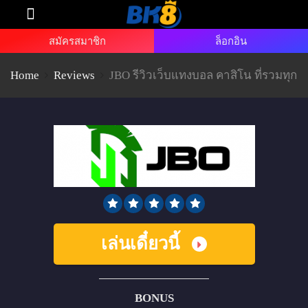
ทางเข้า BK8
สปอนเซอร์
สมัครพันธมิตร
สมัครสมาชิก
ล็อกอิน
Home
Reviews
JBO รีวิวเว็บแทงบอล คาสิโน ที่รวมทุก
เล่นเดี๋ยวนี้
BONUS