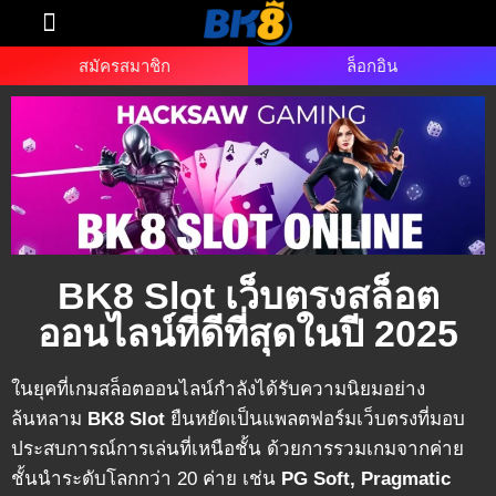
ทางเข้า BK8
สปอนเซอร์
สมัครพันธมิตร
สมัครสมาชิก
ล็อกอิน
BK8 Slot เว็บตรงสล็อต
ออนไลน์ที่ดีที่สุดในปี 2025
ในยุคที่เกมสล็อตออนไลน์กำลังได้รับความนิยมอย่าง
ล้นหลาม
BK8 Slot
ยืนหยัดเป็นแพลตฟอร์มเว็บตรงที่มอบ
ประสบการณ์การเล่นที่เหนือชั้น ด้วยการรวมเกมจากค่าย
ชั้นนำระดับโลกกว่า 20 ค่าย เช่น
PG Soft, Pragmatic