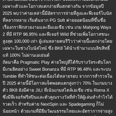
เฉพาะตัวและโอกาสแตกง่ายที่แตกต่างกัน จากข้อมูลปี
2025 พบว่าค่ายเหล่านี้มีอัตราการจ่ายที่สูงและฟีเจอร์โบนัส
ที่หลากหลาย เริ่มต้นจาก PG Soft ค่ายยอดนิยมที่ขึ้นชื่อ
เรื่องกราฟิกสวยงามและธีมเอเชีย เช่น เกม Mahjong Ways
2 ที่มี RTP 96.95% และฟีเจอร์ Wild ที่ช่วยเพิ่มโอกาสชนะ
สูงสุด 100,000 เท่า ผู้เล่นหลายคนรีวิวว่าค่ายนี้แตกง่ายโดย
เฉพาะในช่วงโบนัสไทม์ ซึ่ง BK8 ได้นำเข้ามาแบบลิขสิทธิ์
แท้ 100% ไม่ผ่านเอเย่นต์
ถัดมาคือ Pragmatic Play ค่ายใหญ่ที่ได้รับรางวัลระดับโลก
มีเกมฮิตอย่าง Sweet Bonanza ที่มี RTP 96.48% และระบบ
Tumble ที่ทำให้ชนะต่อเนื่องได้หลายรอบ จากการสำรวจใน
ปี 2025 ค่ายนี้มีโอกาสแจ็คพอตแตกสูงกว่า 70% ในเกมบาง
ตัว BK8 ยังมีค่าย JILI ที่เน้นเกมสไตล์เอเชีย เช่น Roma X
ซึ่งมีฟีเจอร์ฟรีสปินและตัวคูณรางวัลที่ทำให้ผู้เล่นทำกำไรได้
รวดเร็ว สำหรับค่าย NextSpin และ Spadegaming ก็ไม่
น้อยหน้า ด้วยเกมที่มีธีมวัฒนธรรมไทยและอัตราการจ่ายสูง