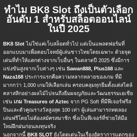
ทำไม BK8 Slot ถึงเป็นตัวเลือก
อันดับ 1 สำหรับสล็อตออนไลน์
ในปี 2025
BK8 Slot
ไม่ใช่แค่เว็บสล็อตทั่วไป แต่เป็นแพลตฟอร์มที่
ออกแบบมาเพื่อตอบโจทย์ผู้เล่นชาวไทยโดยเฉพาะ ด้วยจุด
เด่นที่ทำให้แตกต่างจากเว็บอื่นๆ ในตลาดปี 2025 ซึ่งมีการ
แข่งขันสูงจากเว็บต่างๆ เช่น
Sawan888, Plus168
และ
Naza168
ประการแรกคือความหลากหลายของเกม ที่มี
มากกว่า 1,000 เกมให้เลือกเล่น ครอบคลุมทุกธีมตั้งแต่สไตล์
คลาสสิกอย่างผลไม้ไปจนถึงธีมผจญภัยและวัฒนธรรมเอเชีย
เช่น
เกม Treasures of Aztec
จาก PG Soft ที่มีฟีเจอร์ฟรีส
ปินและตัวคูณรางวัลสูงสุด 100 เท่า ผู้เล่นสามารถทดลอง
เล่นฟรีโดยไม่ต้องสมัครสมาชิก ซึ่งเป็นฟีเจอร์ที่ช่วยให้มือ
ใหม่ฝึกฝนก่อนลงทุนจริง
นอกจากนี้
BK8 SLOT
ยังโดดเด่นในเรื่องอัตราการแตกของ