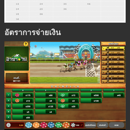
อัตราการจ่ายเงิน