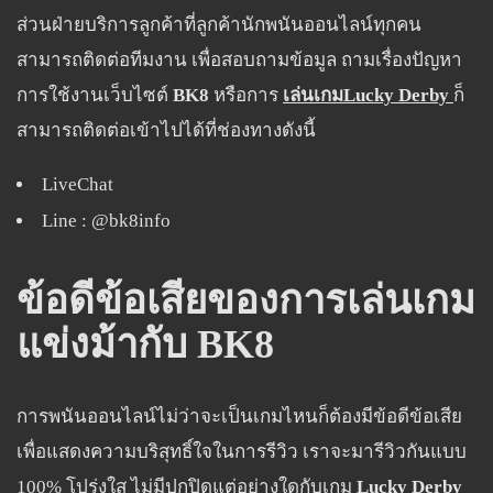
ส่วนฝ่ายบริการลูกค้าที่ลูกค้านักพนันออนไลน์ทุกคน
สามารถติดต่อทีมงาน เพื่อสอบถามข้อมูล ถามเรื่องปัญหา
การใช้งานเว็บไซต์
BK8
หรือการ
เล่นเกม
Lucky Derby
ก็
สามารถติดต่อเข้าไปได้ที่ช่องทางดังนี้
LiveChat
Line : @bk8info
ข้อดีข้อเสียของการเล่นเกม
แข่งม้ากับ
BK8
การพนันออนไลน์ไม่ว่าจะเป็นเกมไหนก็ต้องมีข้อดีข้อเสีย
เพื่อแสดงความบริสุทธิ์ใจในการรีวิว เราจะมารีวิวกันแบบ
100% โปร่งใส ไม่มีปกปิดแต่อย่างใดกับเกม
Lucky Derby