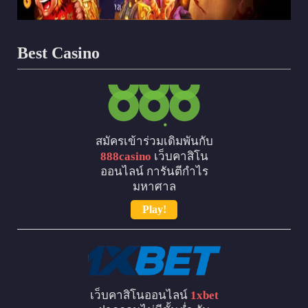
Best Casino
สมัครเข้าร่วมเดิมพันกับ
888casino
เว็บคาสิโน
ออนไลน์ การันตีกำไร
มหาศาล
Play!
เว็บคาสิโนออนไลน์
1xbet