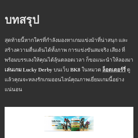
บทสรุป
สุดท้ายนี้หากใครที่กำลังมองหาเกมแข่งม้าที่น่าสนุก และ
สร้างความตื่นเต้นได้ทั้งภาพ การแข่งขันสมจริง เสียง ที่
พร้อมบรรเลงให้คุณได้ลุ้นตลอดเวลา ก็ขอแนะนำให้ลองมา
เล่นเกม
Lucky Derby
บนเว็บ
BK8
ในหมวด
ล็อตเตอร์รี่
ดู
แล้วคุณจะหลงรักเกมออนไลน์คุณภาพเยี่ยมเกมนี้อย่าง
แน่นอน