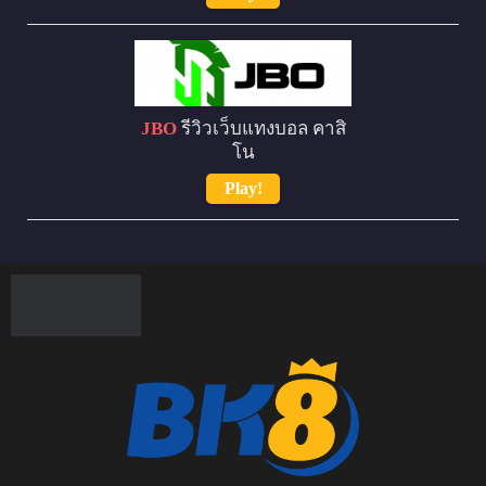
JBO
รีวิวเว็บแทงบอล คาสิ
โน
Play!