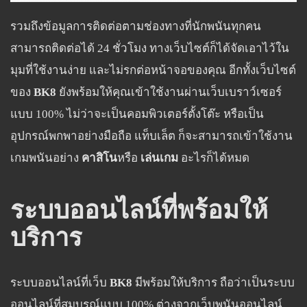
รวมถึงข้อมูลการติดต่อตามช่องทางที่นักพนันทุกคน
สามารถติดต่อได้ 24 ชั่วโมง ทางเว็บไซต์ก็ได้จัดเอาไว้ใน
มุมที่ใช้งานง่าย และไม่รกต่อหน้าจอของคุณ อีกทั้งเว็บไซต์
ของ
BK8
ยังพร้อมให้คุณเข้าใช้งานผ่านเว็บเบราว์เซอร์
แบบ 100% ไม่ว่าจะเป็นคอมพิวเตอร์ตั้งโต๊ะ หรือเป็น
อุปกรณ์พกพาอย่างมือถือ แท็บเล็ต ก็จะสามารถเข้าใช้งาน
เกมพนันอย่าง
คาสิโน
หรือ
เล่นเกม
อะไรก็ได้หมด
ระบบออนไลน์ที่พร้อมให้
บริการ
ระบบออนไลน์ที่เว็บ
BK8
มีพร้อมให้บริการ ถือว่าเป็นระบบ
ออนไลน์ที่สมบูรณ์แบบ 100% ต่างจากเว็บพนันออนไลน์