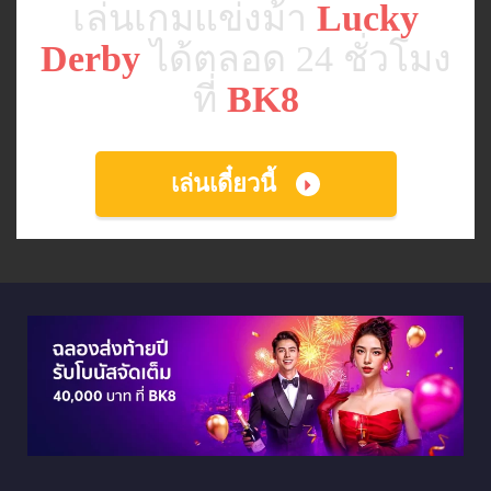
เล่นเกมแข่งม้า
Lucky
Derby
ได้ตลอด 24 ชั่วโมง
ที่
BK8
เล่นเดี๋ยวนี้