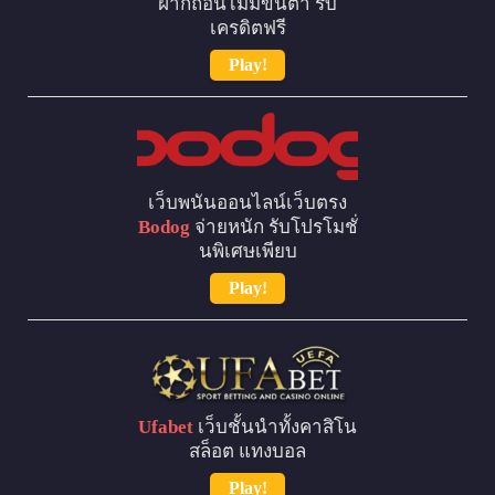
ฝากถอนไม่มีขั้นต่ำ รับ
เครดิตฟรี
Play!
เว็บพนันออนไลน์เว็บตรง
Bodog
จ่ายหนัก รับโปรโมชั่
นพิเศษเพียบ
Play!
Ufabet
เว็บชั้นนำทั้งคาสิโน
สล็อต แทงบอล
Play!