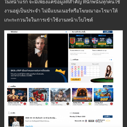
ในหน้าแรก จะมีเพียงแค่ข้อมูลที่สำคัญ ที่นักพนันทุกคนใช้
งานอยู่เป็นประจำ ไม่มีแบนเนอร์หรือโฆษณาอะไรมาให้
เกะกะกวนใจในการเข้าใช้งานหน้าเว็บไซต์