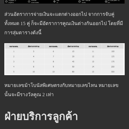
ส่วนอัตราการจ่ายเงินจะแตกต่างออกไป จากการจับคู่
ทั้งหมด 15 คู่ ก็จะมีอัตราการคูณเงินต่างกันออกไป โดยที่มี
การสุ่มตารางดังนี้
หมายเลขม้าโบนัสพิเศษตรงกับหมายเลขไหน หมายเลข
นั้นจะมีรางวัลคูณ 2 เท่า
ฝ่ายบริการลูกค้า