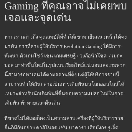
Gaming ที่คุณอาจไม่เคยพบ
เจอและจุดเด่น
หากเรากล่าวถึง คุณสมบัติที่ทำให้เขามายืนแนวหน้าได้คง
มาพ้น การที่ค่ายผู้ให้บริการ Evolution Gaming ให้มีการ
พัฒนา ตัวเกมโชว์ เช่น เกมเศรษฐี / วงล้อนำโชค / เมกะ
บอล มาทำขึ้นใหม่ในรูปแบบเรียลไทม์แน่นอนเลยเกมพวก
นี้สามารถหาเล่นได้ตามสถานที่ตั้ง แต่ผู้ให้บริการรายนี้
สามารถทำให้มันกลายเป็นการเดิมพันบนโลกออนไลน์ได้
เหมาะสำหรับนักเดิมพันที่ชื่นชอบความแปลกใหม่ในการ
เดิมพัน ท้าทายและตื่นเต้น
ที่ขาดไม่ได้เลยก็คงเป็นความครบเครื่องที่ผู้ให้บริการราย
อื่นก็มีกันอย่าง คาสิโนสด เช่น บาคาร่า เสือมังกร รูเล็ต