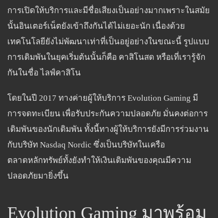
การเปิดให้บริการและมีชื่อเสียงเป็นอย่างมากเพราะในสมัย
นั้นอินเตอร์เน็ตยังเข้าถึงกันได้ไม่เยอะนัก เนื่องด้วย
เทคโนโลยียังไม่พัฒนาเท่าที่เป็นอยู่อย่างในขณะนี้ รูปแบบ
การเดิมพันในยุคเริ่มต้นนั้นก็คือ คาสิโนสด หรือเที่เรารู้จัก
กันในชื่อ ไลฟ์คาสิโน
โดยในปี 2017 ทางค่ายผู้ให้บริการ Evolution Gaming มี
การจดทะเบียน เพื่อรับประกันความปลอดภัย มั่นคงต่อการ
เดิมพันของนักเดิมพัน ทั้งนี้ทางผู้ให้บริการยังมีการร่วมงาน
กับบริษัท Nasdaq Nordic ซึ่งเป็นบริษัทในเครือ
ตลาดหลักทรัพย์ทั้งยังทำให้เงินเดิมพันของคุณมีความ
ปลอดภัยมายิ่งขึ้น
Evolution Gaming มาพร้อม