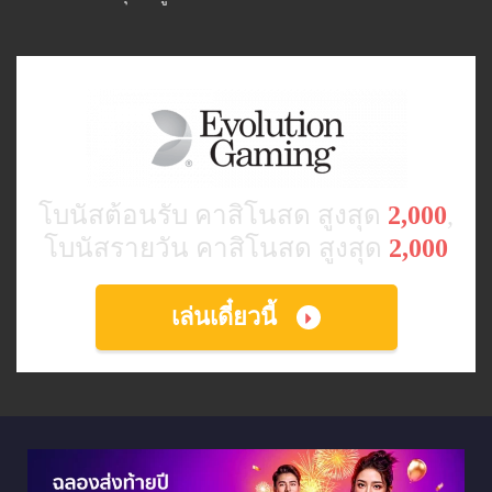
โบนัสต้อนรับ คาสิโนสด สูงสุด
2,000
,
โบนัสรายวัน คาสิโนสด สูงสุด
2,000
เล่นเดี๋ยวนี้