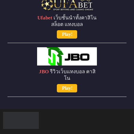
Ufabet
เว็บชั้นนำทั้งคาสิโน
สล็อต แทงบอล
Play!
JBO
รีวิวเว็บแทงบอล คาสิ
โน
Play!