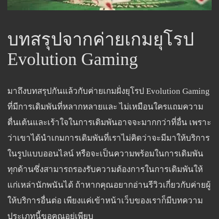
บทสรุปจากค่ายเกมยุโรป
Evolution Gaming
มาถึงบทสรุปกันแล้วกับค่ายเกมฝั่งยุโรป Evolution Gaming
ที่มีการเดิมพันที่หลากหลายและ ไม่เหมือนใครแถมความ
ตื่นเต้นและเร้าใจในการเดิมพันอาจจะมากกว่าที่อื่น เพราะ
ว่าเขาได้นำเกมการเดิมพันที่เราไม่คิดว่าจะมีมาให้บริการ
ในรูปแบบออนไลน์ หรือจะเป็นความพร้อมในการเดิมพัน
ทุกด้านซึ่งสามารถรองรับความต้องการในการเดิมพันให้
แก่เหล่านักพนันได้ ถ้าหากคุณอยากอ่านรีวิวเกี่ยวกับค่ายผู้
ให้บริการอื่นต่อ เพียงแค่เข้าหน้าเว็บของเราก็มีบทความ
ประเภทนี้ขอคุณอยู่เพียบ