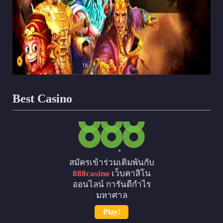
Best Casino
สมัครเข้าร่วมเดิมพันกับ
888casino
เว็บคาสิโน
ออนไลน์ การันตีกำไร
มหาศาล
Play!