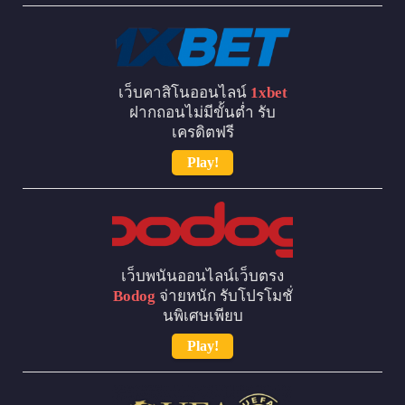
เว็บคาสิโนออนไลน์
1xbet
ฝากถอนไม่มีขั้นต่ำ รับ
เครดิตฟรี
Play!
เว็บพนันออนไลน์เว็บตรง
Bodog
จ่ายหนัก รับโปรโมชั่
นพิเศษเพียบ
Play!