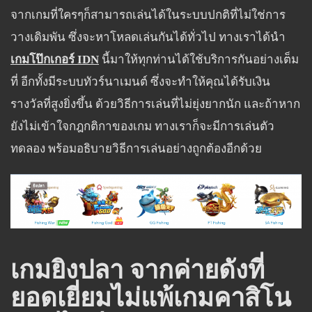
จากเกมที่ใครๆก็สามารถเล่นได้ในระบบปกติที่ไม่ใช่การ
วางเดิมพัน ซึ่งจะหาโหลดเล่นกันได้ทั่วไป ทางเราได้นำ
เกมโป๊กเกอร์ IDN
นี้มาให้ทุกท่านได้ใช้บริการกันอย่างเต็ม
ที่ อีกทั้งมีระบบทัวร์นาเมนต์ ซึ่งจะทำให้คุณได้รับเงิน
รางวัลที่สูงยิ่งขึ้น ด้วยวิธีการเล่นที่ไม่ยุ่งยากนัก และถ้าหาก
ยังไม่เข้าใจกฎกติกาของเกม ทางเราก็จะมีการเล่นตัว
ทดลอง พร้อมอธิบายวิธีการเล่นอย่างถูกต้องอีกด้วย
เกมยิงปลา จากค่ายดังที่
ยอดเยี่ยมไม่แพ้เกมคาสิโน