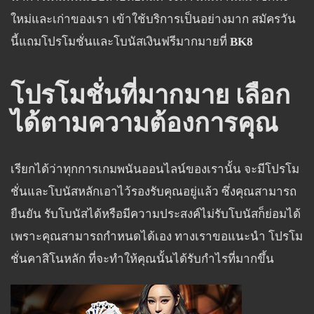
ใหม่และเก่าของเรา เข้าใช้บริการเป็นอย่างมาก สมัครวัน
นี้แถมโปรโมชั่นและโบนัสเงินฟรีมากมายที่
BK8
โปรโมชั่นที่มากมาย เลือก
ได้ตามความต้องการคุณ
เรียกได้ว่าทุกการเกมพนันออนไลน์ของเรานั้น จะมีโปรโม
ชั่นและโบนัสหลักเอาไว้รองรับคุณอยู่แล้ว ซึ่งคุณสามารถ
ยืนยัน รับโบนัสได้หรือมีความประสงค์ไม่รับโบนัสก็ย่อมได้
เพราะคุณสามารถกำหนดได้เอง ทางเราขอแนะนำ โปรโม
ชั่นคาสิโนหลัก ที่จะทำให้คุณนั้นได้รับกำไรที่มากขึ้น