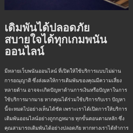
เดิมพันได้ปลอดภัย
สบายใจได้ทุกเกมพนัน
ออนไลน์
มีหลายเว็บพนันออนไลน์ ที่เปิดให้ใช้บริการแบบไม่ผ่าน
การอณุญาติ ซึ่งส่งผลให้การเดิมพันของคุณมีความเสี่ยง
หลายด้าน อาจจะเกิดปัญหาด้านการเงินหรือปัญหาในการ
ใช้บริการมากมาย หากคุณได้ร่วมใช้บริการกับเรา ปัญหา
นี้จะหมดไปอย่างเห็นได้ชัด เพราะเราได้เปิดการให้บริการ
เดิมพันออนไลน์อย่างถูกกฎหมาย ทุกขั้นตอนตามหลัก ซึ่ง
คุณสามารถเดิมพันได้อย่างปลอดภัย หากทางเราได้ทำการ