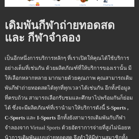
เดิมพันกีฬาถ่ายทอดสด
และ กีฬาจำลอง
เป็นอีกหนึ่งการบริการหลักๆ ที่เราเปิดให้คุณได้ใช้บริการ
อย่างเต็มที่เช่นกัน ด้วยผลิตภัณฑ์ที่ให้บริการของเรานั้น มี
ให้เลือกหลากหลาย มากมายด้วยคุณภาพ คุณสามารถเดิม
พันกีฬาถ่ายทอดสดได้ทุกที่ทุกเวลาได้เช่นกัน อีกทั้งข้อมูล
ที่ครบถ้วน สามารถเลือกรับชมและศึกษาไปพร้อมกันก็ย่อม
ได้ ซึ่งจะมีผลิตภัณฑ์ที่เรานำมาให้บริการดังนี้
S-Sports ,
C-Sports
และ
I-Sports
อีกทั้งยังสามารถเดิมพันกับกีฬา
จำลองจาก Virtual Sports ด้วยอัตราการจ่ายที่สูงไม่น้อยห
น้าการเดิมพันแบบถ่ายทอดสด จึงทำให้มีท่านสมาชิกทั้ง