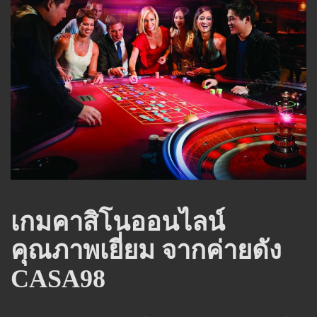
เกมคาสิโนออนไลน์
คุณภาพเยี่ยม จากค่ายดัง
CASA98