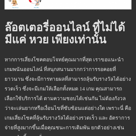
ล๊อตเตอรี่ออนไลน์ ที่ไม่ได้
มีแค่ หวย เพียงเท่านั้น
หากการเสี่ยงโชคตอบโจทย์คุณมากที่สุด เราขอแนะนำ
เกมพนันออนไลน์ ที่สนุกสนานมากกว่าการรอคอยที่
ยาวนาน ซึ่งจะมีการทายผลที่สามารถลุ้นรับรางวัลได้อย่าง
รวดเร็ว ซึ่งจะมีเกมให้เลือกทั้งหมด 14 เกม คุณสามารถ
เลือกใช้บริการได้ ตามความชอบได้เช่นกัน ไม่ต้องกังวล
ว่าจะเล่นยากหรือเงื่อนไขที่ซับซ้อนแต่อย่างใด เพราะนี่ คือ
เกมเสี่ยงโชคที่ลุ้นรับรางวัลได้อย่างรวดเร็ว และ อัตราการ
จ่ายที่สูงมากขึ้นเมื่อคุณชนะการเดิมพัน ยกตัวอย่างเช่น