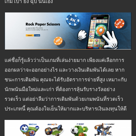
เกม เป่า ยิ้ง ฉุบ นั่นเอง
แค่ชื่อก็รู้แล้วว่าเป็นเกมที่เล่นง่ายมาก เพียงแค่เลือกการ
ออกผลว่าจะออกอย่างไร และวางเงินเดิมพันได้เลย หาก
ชนะการเดิมพัน คุณจะได้รับอัตราการจ่ายที่สูง เหมาะกับ
นักพนันมือใหม่และเก่า ที่ต้องการลุ้นรับรางวัลอย่าง
รวดเร็ว แต่อย่าลืมว่าการเดิมพันด้วยเกมพนันที่รวดเร็ว
ประเภทนี้ คุณต้องใจเย็นให้มากและบริหารเงินลงทุนให้ดี