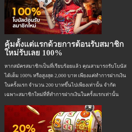
คุ้มตั้งแต่แรกด้วยการต้อนรับสมาชิก
ใหม่รับเลย
100%
หากสมัครสมาชิกเป็นที่เรียบร้อยแล้ว คุณสามารถรับโบนัส
ได้เต็ม 100% หรือสูงสุด 2,000 บาท เพียงแค่ทำการฝากเงิน
ในครั้งแรก จำนวน 200 บาทขึ้นไปเพียงเท่านั้น จำกัด
เฉพาะสมาชิกใหม่ที่ที่ทำการฝากเงินในครั้งแรกเท่านั้น