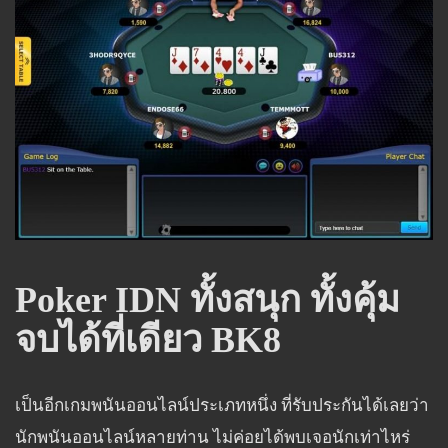
Poker IDN
ทั้งสนุก ทั้งคุ้ม
จบได้ที่เดียว
BK8
เป็นอีกเกมพนันออนไลน์ประเภทหนึ่ง ที่รับประกันได้เลยว่า
นักพนันออนไลน์หลายท่าน ไม่ค่อยได้พบเจอนักเท่าไหร่