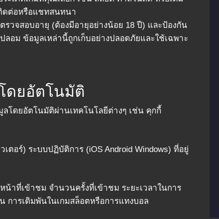
์มติดต่อหรือแชทสนทนา
ณ ตรวจสอบอายุ (ต้องมีอายุอย่างน้อย 18 ปี) และป้องกัน
ปลอม ข้อมูลเหล่านี้ถูกเก็บอย่างปลอดภัยและใช้เฉพาะ
มโดยอัตโนมัติ
ูลโดยอัตโนมัติผ่านเทคโนโลยีต่างๆ เช่น คุกกี้
วเตอร์) ระบบปฏิบัติการ (iOS Android Windows) ที่อยู่
 หน้าที่เข้าชม จำนวนครั้งที่เข้าชม ระยะเวลาในการ
ช่น การเดิมพันในเกมสล็อตหรือการแทงบอล