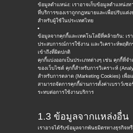
ข้อมูลตำแหน่ง: เราอาจเก็บข้อมูลตำแหน่งทางภู
ที่บริการของเราถูกกฎหมายและเพื่อปรับแต่
สำหรับผู้ใช้ในประเทศไทย
ข้อมูลจากคุกกี้และเทคโนโลยีที่คล้ายกัน: เ
ประสบการณ์การใช้งาน และวิเคราะห์พฤติกร
เข้าถึงที่ผิดปกติ
คุกกี้แบ่งออกเป็นประเภทต่างๆ เช่น คุกกี้ที
ของเว็บไซต์ คุกกี้สำหรับการวิเคราะห์ (Analyt
สำหรับการตลาด (Marketing Cookies) เพื
สามารถจัดการคุกกี้ผ่านการตั้งค่าเบราว์เซ
ระทบต่อการใช้งานบริการ
1.3 ข้อมูลจากแหล่งอื่น
เราอาจได้รับข้อมูลจากพันธมิตรทางธุรกิจหรื