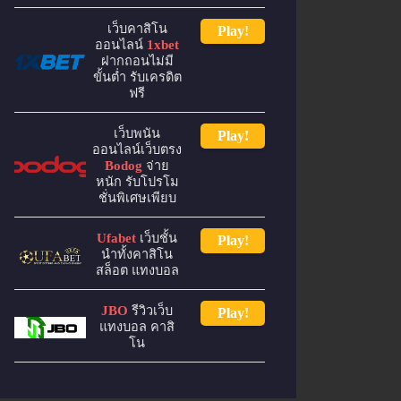
เว็บคาสิโน
Play!
ออนไลน์
1xbet
ฝากถอนไม่มี
ขั้นต่ำ รับเครดิต
ฟรี
เว็บพนัน
Play!
ออนไลน์เว็บตรง
Bodog
จ่าย
หนัก รับโปรโม
ชั่นพิเศษเพียบ
Ufabet
เว็บชั้น
Play!
นำทั้งคาสิโน
สล็อต แทงบอล
JBO
รีวิวเว็บ
Play!
แทงบอล คาสิ
โน