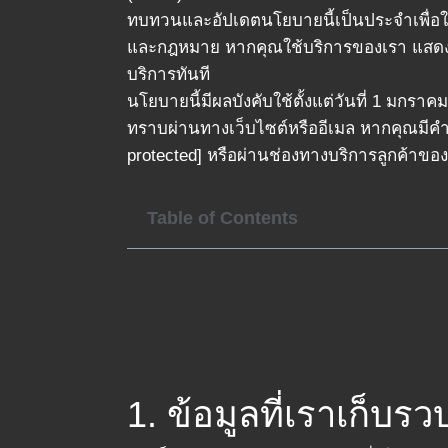
ทบทวนและอัปเดตนโยบายนี้เป็นประจำเพื่อใ
และกฎหมาย หากคุณใช้บริการของเรา แสดงว
บริการทันที
นโยบายนี้มีผลบังคับใช้ตั้งแต่วันที่ 1 มก
ทราบผ่านทางเว็บไซต์หรืออีเมล หากคุณมีคำถ
protected] หรือผ่านช่องทางบริการลูกค้าขอ
Table of Contents
1. ข้อมูลที่เราเก็บร