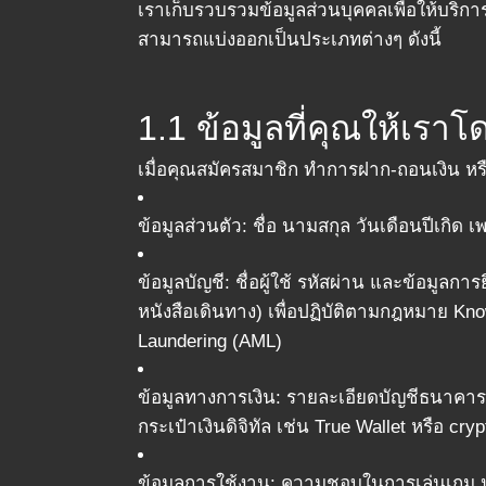
เราเก็บรวบรวมข้อมูลส่วนบุคคลเพื่อให้บริกา
สามารถแบ่งออกเป็นประเภทต่างๆ ดังนี้
1.1 ข้อมูลที่คุณให้เรา
เมื่อคุณสมัครสมาชิก ทำการฝาก-ถอนเงิน หรือใ
ข้อมูลส่วนตัว: ชื่อ นามสกุล วันเดือนปีเกิด เ
ข้อมูลบัญชี: ชื่อผู้ใช้ รหัสผ่าน และข้อมู
หนังสือเดินทาง) เพื่อปฏิบัติตามกฎหมาย K
Laundering (AML)
ข้อมูลทางการเงิน: รายละเอียดบัญชีธนาคาร 
กระเป๋าเงินดิจิทัล เช่น True Wallet หรือ cry
ข้อมูลการใช้งาน: ความชอบในการเล่นเกม ปร