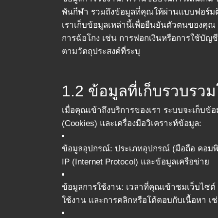
พันกีฬา รวมถึงข้อมูลที่คุณให้ผ่านแบบฟอร
เราเก็บข้อมูลเหล่านี้เพื่อยืนยันตัวตนของคุ
การฉ้อโกง เช่น การฟอกเงินหรือการใช้บัญชี
ตามวัตถุประสงค์ที่ระบุ
1.2 ข้อมูลที่เก็บรวบรว
เมื่อคุณเข้าถึงบริการของเรา ระบบจะเก็บข้อม
(Cookies) และเครื่องมือวิเคราะห์ข้อมูล:
ข้อมูลอุปกรณ์: ประเภทอุปกรณ์ (มือถือ คอมพิ
IP (Internet Protocol) และข้อมูลเครือข่าย
ข้อมูลการใช้งาน: เวลาที่คุณเข้าชมเว็บไซต์
ใช้งาน และการคลิกหรือโต้ตอบกับเนื้อหา เ