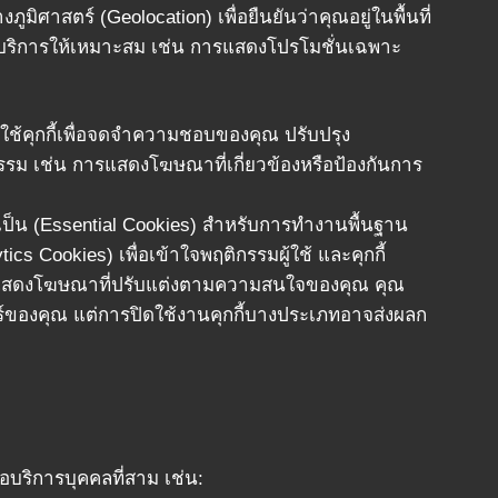
มิศาสตร์ (Geolocation) เพื่อยืนยันว่าคุณอยู่ในพื้นที่
งบริการให้เหมาะสม เช่น การแสดงโปรโมชั่นเฉพาะ
ราใช้คุกกี้เพื่อจดจำความชอบของคุณ ปรับปรุง
รม เช่น การแสดงโฆษณาที่เกี่ยวข้องหรือป้องกันการ
่จำเป็น (Essential Cookies) สำหรับการทำงานพื้นฐาน
ics Cookies) เพื่อเข้าใจพฤติกรรมผู้ใช้ และคุกกี้
่อแสดงโฆษณาที่ปรับแต่งตามความสนใจของคุณ คุณ
อร์ของคุณ แต่การปิดใช้งานคุกกี้บางประเภทอาจส่งผลก
อบริการบุคคลที่สาม เช่น: