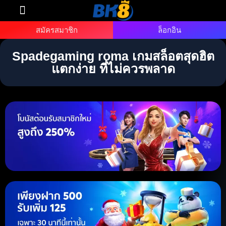
ทางเข้า BK8
สปอนเซอร์
สมัครพันธมิตร
สมัครสมาชิก
ล็อกอิน
Spadegaming roma เกมสล็อตสุดฮิต
แตกง่าย ที่ไม่ควรพลาด