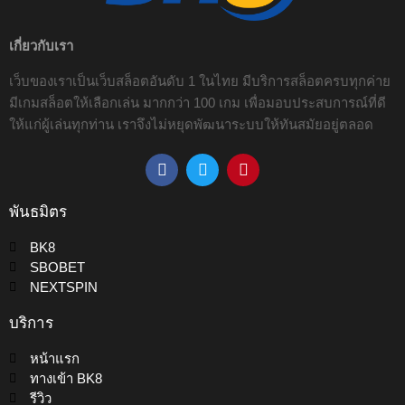
เกี่ยวกับเรา
เว็บของเราเป็นเว็บสล็อตอันดับ 1 ในไทย มีบริการสล็อตครบทุกค่าย
มีเกมสล็อตให้เลือกเล่น มากกว่า 100 เกม เพื่อมอบประสบการณ์ที่ดี
ให้แก่ผู้เล่นทุกท่าน เราจึงไม่หยุดพัฒนาระบบให้ทันสมัยอยู่ตลอด
พันธมิตร
BK8
SBOBET
NEXTSPIN
บริการ
หน้าแรก
ทางเข้า BK8
รีวิว