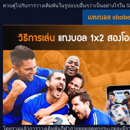
ควบคู่ไปกับการวางเดิมพันในรูปแบบอื่นๆว่าเป็นอย่างไรใน
S
แทงบอล sbobe
โดยรวมแล้วการวางเดิมพันกีฬาถ่ายทอดสดทุกประเภทจะมีราค