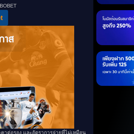
BOBET
t
าต่อรอง และอัตราการจ่ายที่ไม่เหมือน