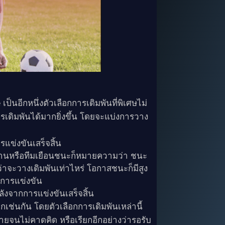
็นอีกหนึ่งตัวเลือกการเดิมพันที่พิเศษไม่
เดิมพันได้มากยิ่งขึ้น โดยจะแบ่งการวาง
แข่งขันเสร็จสิ้น
บ้านหรือทีมเยือนชนะก็หมายความว่า ชนะ
่ว่าจะวางเดิมพันเท่าไหร่ โอกาสชนะก็มีสูง
บการแข่งขัน
งจากการแข่งขันเสร็จสิ้น
กเช่นกัน โดยตัวเลือกการเดิมพันเหล่านี้
่ายจนไม่คาดคิด หรือเรียกอีกอย่างว่ารอรับ