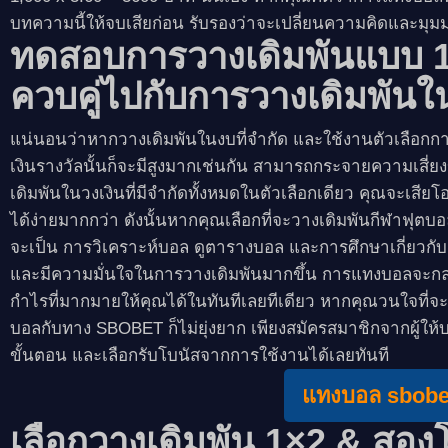
บทความนี้ให้จบเสียก่อน รับรองว่าจะเปลี่ยนความคิดและมุม
ทดสอบการวางเดิมพันแบบ
ควบคู่ไปกับการวางเดิมพันใน
แน่นอนว่าหากวางเดิมพันในงบที่จำกัด และใช้งานตัวเลือกการ
เงินรางวัลนั้นก็จะมีสูงมากเช่นกัน สามารถกระจายความเสี่ย
เดิมพันในวงเงินที่มีจำกัดทั้งหมดในตัวเลือกเดียว คุณจะเสีย
ได้ง่ายมากกว่า ดังนั้นหากคุณเลือกที่จะวางเดิมพันกีฬาฟุตบอล
จะเป็น การวิเคราะห์บอล ดูตารางบอล และการศึกษาเกี่ยวกับ
และมีความมั่นใจในการวางเดิมพันมากขึ้น การแทงบอลจะกลายเ
กำไรที่มากมายให้คุณได้ในทันทีเลยทีเดียว หากคุณวนใจที่จ
บอลกับทาง SBOBET
ก็ไม่ยุ่งยาก เพียงสมัครสมาชิกจากผู้ใ
ขั้นตอน และเลือกรับโบนัสจากการใช้งานได้เลยทันที
แทงบอล sbobe
เลือกวางเดิมพัน
1×2 &
สอง