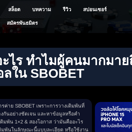
สล็อต
บทความ
รีวิว
สปอนเซอร์
สมัครพันธมิตร
อะไร ทำไมผู้คนมากมายถ
อลใน SBOBET
การค่าย
SBOBET
เพราะการวางเดิมพันที่
งกันอย่างชัดเจน และหาข้อมูลหรือคำ
เดิมพัน
1×2 &
สองโอกาส
ว่ามันคืออะไร
ดิมพันในลักษณะนี้แบบละเอียด หรือใช้งาน