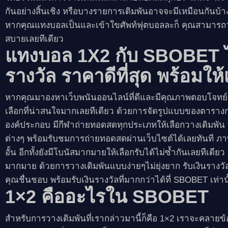
กันอย่างสิ้นเชิง หรือบางรายการเดิมพันอาจจะมีเหมือนกันบ้
หากคุณแทงบอลเป็นและเข้าใขศัพท์ฟุตบอลละก็ คุณสามารถวา
สบายเลยทีเดียว
แทงบอล 1X2 กับ
SBOBET
รางวัล ราคาดีที่สุด พร้อมให้
หากคุณมาองหาเว็บพนันออนไลน์ที่ดีและมีคุณภาพตอบโจทย์
เลือกที่น่าสนใจมากเลยทีเดียว ด้วยการจัดรูปแบบของตารางกา
องค์ประกอบ มีกีฬาถ่ายทอดสดทุกประเภทให้เลือกวางเดิมพ
ต่างๆ พร้อมรับชมการถ่ายทอดสดผ่านเว็บไซต์ได้เลยทันที ภ
อั้น อีกทั้งยังมีโบนัสมากมายให้เลือกรับได้ไม่ซ้ำกันเลยทีเดีย
มากมาย ด้วยการวางเดิมพันแบบง่ายๆไม่ยุ่งยาก รับเงินรางวัล
คุณชื่นชอบ พร้อมรับเงินรางวัลที่มากกว่าได้ที่
SBOBET
เท่าน
1×2
คืออะไรใน
SBOBET
สำหรับการวางเดิมพันที่เรากล่าวมานี้ก็คือ 1×2 เราจะคลายข้อ