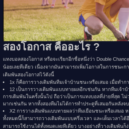
สองโอกาส คืออะไร ?
แทงบอลสองโอกาส หรือจะเรียกอีกชื่อหนึ่งว่า Double Chance เป
น้อยเลยทีเดียว เนื่องจากมันสามารถเพิ่มโอกาสในการชนะการ
เดิมพันสองโอกาสไว้ดังนี้
1x
ก็คือการวางเดิมพันทีมเจ้าบ้านชนะหรือเสมอ เมื่อทำการ
12
เป็นการวางเดิมพันแบบทายผลอีกเช่นกัน หากทีมเจ้า
การเดิมพันในครั้งนั้นไป ถือว่าเป็นการแทงบอลที่ง่ายที่สุด ไม
มากเช่นกัน หากทั้งสองทีมไม่ได้การทำประตูที่เสมอกันหลังจ
X2
การวางเดิมพันแบบทายผลว่าทีมเยือนชนะหรือเสมอ หลั
ทั้งหมดนี้ก็สามารถวางเดิมพันแบบครึ่งเวลา และเต็มเวลาได้อี
สามารถใช้งานได้ทั้งหมดเลยทีเดียว บางอย่างที่วางเดิมพันก็ง