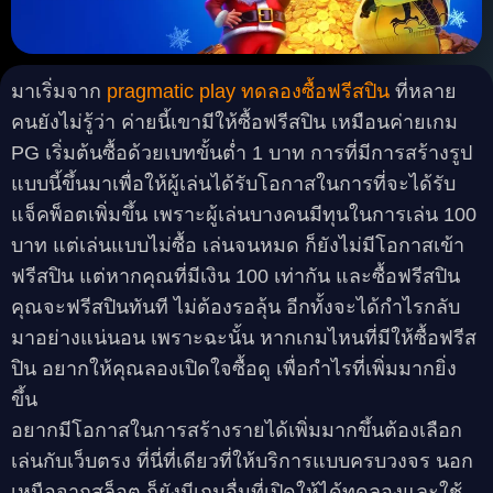
มาเริ่มจาก
pragmatic play ทดลองซื้อฟรีสปิน
ที่หลาย
คนยังไม่รู้ว่า ค่ายนี้เขามีให้ซื้อฟรีสปิน เหมือนค่ายเกม
PG เริ่มต้นซื้อด้วยเบทขั้นต่ำ 1 บาท การที่มีการสร้างรูป
แบบนี้ขึ้นมาเพื่อให้ผู้เล่นได้รับโอกาสในการที่จะได้รับ
แจ็คพ็อตเพิ่มขึ้น เพราะผู้เล่นบางคนมีทุนในการเล่น 100
บาท แต่เล่นแบบไม่ซื้อ เล่นจนหมด ก็ยังไม่มีโอกาสเข้า
ฟรีสปิน แต่หากคุณที่มีเงิน 100 เท่ากัน และซื้อฟรีสปิน
คุณจะฟรีสปินทันที ไม่ต้องรอลุ้น อีกทั้งจะได้กำไรกลับ
มาอย่างแน่นอน เพราะฉะนั้น หากเกมไหนที่มีให้ซื้อฟรีส
ปิน อยากให้คุณลองเปิดใจซื้อดู เพื่อกำไรที่เพิ่มมากยิ่ง
ขึ้น
อยากมีโอกาสในการสร้างรายได้เพิ่มมากขึ้นต้องเลือก
เล่นกับเว็บตรง ที่นี่ที่เดียวที่ให้บริการแบบครบวงจร นอก
เหนือจากสล็อต ก็ยังมีเกมอื่นที่เปิดให้ได้ทดลองและใช้