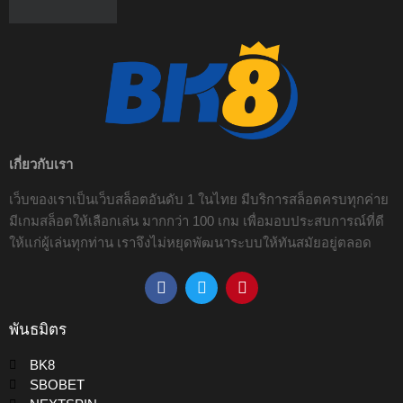
เกี่ยวกับเรา
เว็บของเราเป็นเว็บสล็อตอันดับ 1 ในไทย มีบริการสล็อตครบทุกค่าย
มีเกมสล็อตให้เลือกเล่น มากกว่า 100 เกม เพื่อมอบประสบการณ์ที่ดี
ให้แก่ผู้เล่นทุกท่าน เราจึงไม่หยุดพัฒนาระบบให้ทันสมัยอยู่ตลอด
พันธมิตร
BK8
SBOBET