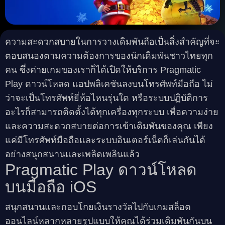
ความสะดวกสบายในการวางเดิมพันถือเป็นสิ่งสำคัญที่จะ
ตอบสนองตามความต้องการของนักเดิมพันชาวไทยทุก
คน ซึ่งค่ายเกมของเราก็ได้เปิดให้บริการ
Pragmatic
Play
ดาวน์โหลด
แอปพลิเคชันลงบนโทรศัพท์มือถือ ไม่
ว่าจะเป็นโทรศัพท์ยี่ห้อไหนรุ่นใด หรือระบบปฏิบัติการ
อะไรก็สามารถติดตั้งได้ทุกเครื่องทุกระบบ เพื่อความง่าย
และความสะดวกสบายต่อการเข้าเดิมพันของคุณ เพียง
แค่มีโทรศัพท์มือถือและระบบอินเตอร์เน็ตก็เล่นกันได้
อย่างสนุกสนานและเพลิดเพลินแล้ว
Pragmatic Play ดาวน์โหลด
บนมือถือ iOS
สนุกสนานและกอบโกยเงินรางวัลไปกับเกมสล็อต
ออนไลน์หลากหลายรูปแบบให้คุณได้ร่วมเดิมพันกันบน