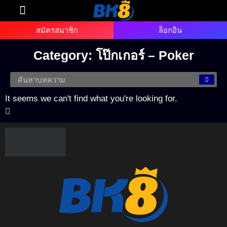
ทางเข้า BK8
สปอนเซอร์
สมัครพันธมิตร
สมัครสมาชิก
ล็อกอิน
Category: โป๊กเกอร์ – Poker
It seems we can't find what you're looking for.