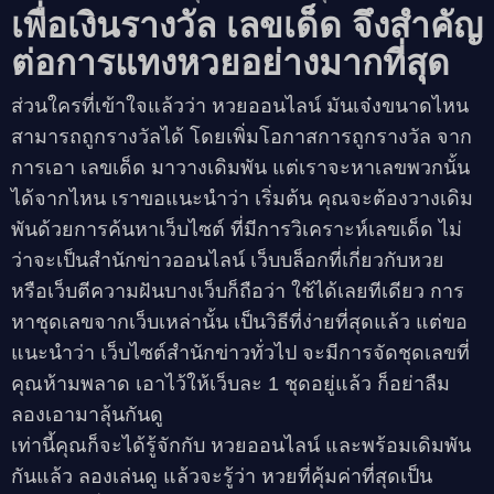
เพื่อเงินรางวัล เลขเด็ด จึงสำคัญ
ต่อการแทงหวยอย่างมากที่สุด
ส่วนใครที่เข้าใจแล้วว่า
หวยออนไลน์
มันเจ๋งขนาดไหน
สามารถถูกรางวัลได้ โดยเพิ่มโอกาสการถูกรางวัล จาก
การเอา
เลขเด็ด
มาวางเดิมพัน แต่เราจะหาเลขพวกนั้น
ได้จากไหน เราขอแนะนำว่า เริ่มต้น คุณจะต้องวางเดิม
พันด้วยการค้นหาเว็บไซต์ ที่มีการวิเคราะห์
เลขเด็ด
ไม่
ว่าจะเป็นสำนักข่าวออนไลน์ เว็บบล็อกที่เกี่ยวกับหวย
หรือเว็บตีความฝันบางเว็บก็ถือว่า ใช้ได้เลยทีเดียว การ
หาชุดเลขจากเว็บเหล่านั้น เป็นวิธีที่ง่ายที่สุดแล้ว แต่ขอ
แนะนำว่า เว็บไซต์สำนักข่าวทั่วไป จะมีการจัดชุดเลขที่
คุณห้ามพลาด เอาไว้ให้เว็บละ 1 ชุดอยู่แล้ว ก็อย่าลืม
ลองเอามาลุ้นกันดู
เท่านี้คุณก็จะได้รู้จักกับ หวยออนไลน์ และพร้อมเดิมพัน
กันแล้ว ลองเล่นดู แล้วจะรู้ว่า หวยที่คุ้มค่าที่สุดเป็น