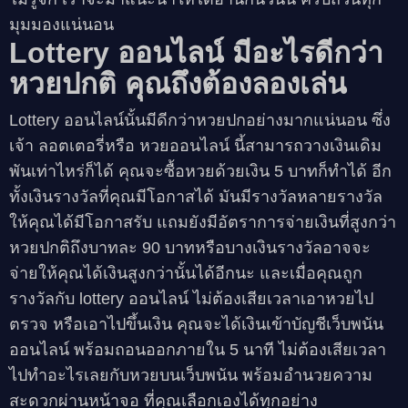
มุมมองแน่นอน
Lottery ออนไลน์ มีอะไรดีกว่า
หวยปกติ คุณถึงต้องลองเล่น
Lottery
ออนไลน์นั้นมีดีกว่าหวยปกอย่างมากแน่นอน ซึ่ง
เจ้า ลอตเตอรี่หรือ
หวยออนไลน์
นี้สามารถวางเงินเดิม
พันเท่าไหร่ก็ได้ คุณจะซื้อหวยด้วยเงิน 5 บาทก็ทำได้ อีก
ทั้งเงินรางวัลที่คุณมีโอกาสได้ มันมีรางวัลหลายรางวัล
ให้คุณได้มีโอกาสรับ แถมยังมีอัตราการจ่ายเงินที่สูงกว่า
หวยปกติถึงบาทละ 90 บาทหรือบางเงินรางวัลอาจจะ
จ่ายให้คุณได้เงินสูงกว่านั้นได้อีกนะ และเมื่อคุณถูก
รางวัลกับ
lottery
ออนไลน์ ไม่ต้องเสียเวลาเอาหวยไป
ตรวจ หรือเอาไปขึ้นเงิน คุณจะได้เงินเข้าบัญชีเว็บพนัน
ออนไลน์ พร้อมถอนออกภายใน 5 นาที ไม่ต้องเสียเวลา
ไปทำอะไรเลยกับหวยบนเว็บพนัน พร้อมอำนวยความ
สะดวกผ่านหน้าจอ ที่คุณเลือกเองได้ทุกอย่าง