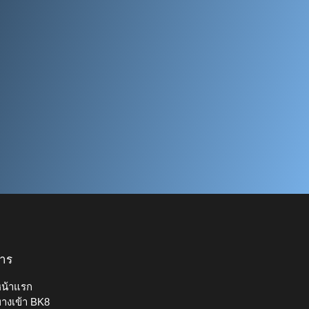
การ
น้าแรก
างเข้า BK8