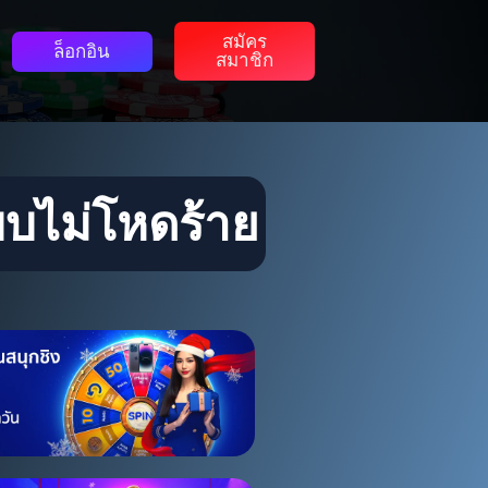
สมัคร
ล็อกอิน
สมาชิก
บบไม่โหดร้าย