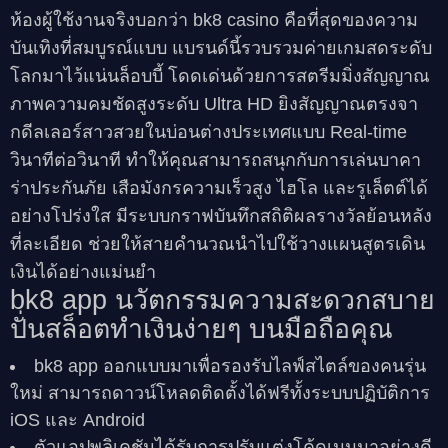
ห้องผู้ใช้งานจริงบอกว่า
bk8 casino
คือที่สุดของความ
บันเทิงที่สมบูรณ์แบบ แบรนด์นี้รวบรวมค่ายเกมสดระดับ
โลกมาไว้แน่นล็อบบี้ โดดเด่นด้วยการสตรีมมิ่งสัญญาณ
ภาพความคมชัดสูงระดับ Ultra HD ยิงสัญญาณตรงจา
กดีลเลอร์สาวสวยในบ่อนต่างประเทศแบบ Real-time
วินาทีต่อวินาที ทำให้คุณสามารถสนุกกับการเล่นบาคา
ร่าประกันภัย เสือมังกรความเร็วสูง ไฮโล และรูเล็ตต์ได้
อย่างโปร่งใส มีระบบกราฟบันทึกสถิติผลรางวัลย้อนหลัง
ที่ละเอียด ช่วยให้สายคำนวณนำไปใช้วางแผนสูตรเดิน
เงินได้อย่างแม่นยำ
bk8 app นวัตกรรมความสะดวกสบาย
ปั่นสล็อตทำเงินง่ายๆ บนมือถือคุณ
bk8 app
ออกแบบมาเพื่อรองรับไลฟ์สไตล์ของคนรุ่น
ใหม่ สามารถดาวน์โหลดติดตั้งได้ฟรีทั้งระบบปฏิบัติการ
iOS และ Android
ตัวแอปพลิเคชันได้รับการปรับแต่งโค้ดเนมมาอย่างดี