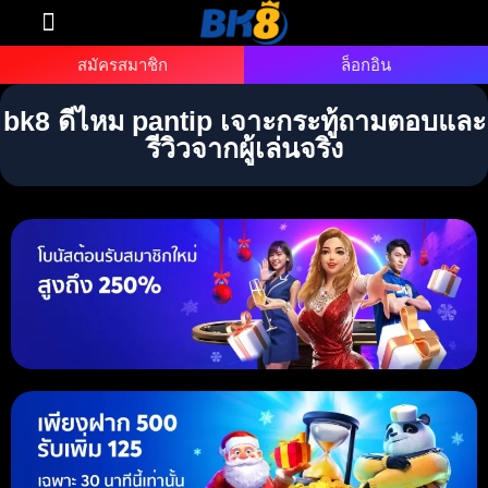
ทางเข้า BK8
สปอนเซอร์
สมัครพันธมิตร
สมัครสมาชิก
ล็อกอิน
bk8 ดีไหม pantip เจาะกระทู้ถามตอบและ
รีวิวจากผู้เล่นจริง