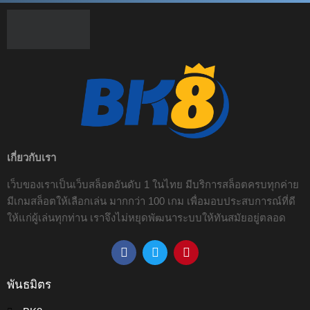
เกี่ยวกับเรา
เว็บของเราเป็นเว็บสล็อตอันดับ 1 ในไทย มีบริการสล็อตครบทุกค่าย
มีเกมสล็อตให้เลือกเล่น มากกว่า 100 เกม เพื่อมอบประสบการณ์ที่ดี
ให้แก่ผู้เล่นทุกท่าน เราจึงไม่หยุดพัฒนาระบบให้ทันสมัยอยู่ตลอด
พันธมิตร