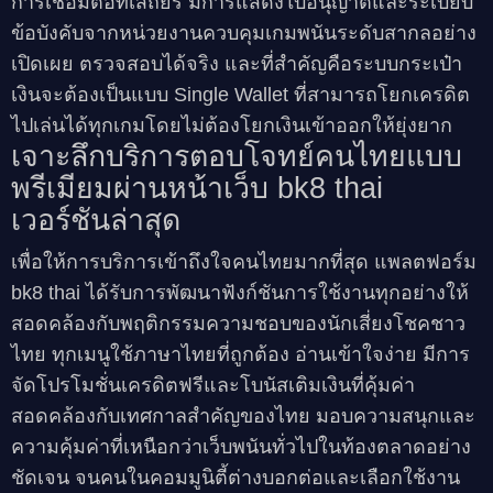
การเชื่อมต่อที่เสถียร มีการแสดงใบอนุญาตและระเบียบ
ข้อบังคับจากหน่วยงานควบคุมเกมพนันระดับสากลอย่าง
เปิดเผย ตรวจสอบได้จริง และที่สำคัญคือระบบกระเป๋า
เงินจะต้องเป็นแบบ Single Wallet ที่สามารถโยกเครดิต
ไปเล่นได้ทุกเกมโดยไม่ต้องโยกเงินเข้าออกให้ยุ่งยาก
เจาะลึกบริการตอบโจทย์คนไทยแบบ
พรีเมียมผ่านหน้าเว็บ bk8 thai
เวอร์ชันล่าสุด
เพื่อให้การบริการเข้าถึงใจคนไทยมากที่สุด แพลตฟอร์ม
bk8 thai
ได้รับการพัฒนาฟังก์ชันการใช้งานทุกอย่างให้
สอดคล้องกับพฤติกรรมความชอบของนักเสี่ยงโชคชาว
ไทย ทุกเมนูใช้ภาษาไทยที่ถูกต้อง อ่านเข้าใจง่าย มีการ
จัดโปรโมชั่นเครดิตฟรีและโบนัสเติมเงินที่คุ้มค่า
สอดคล้องกับเทศกาลสำคัญของไทย มอบความสนุกและ
ความคุ้มค่าที่เหนือกว่าเว็บพนันทั่วไปในท้องตลาดอย่าง
ชัดเจน จนคนในคอมมูนิตี้ต่างบอกต่อและเลือกใช้งาน