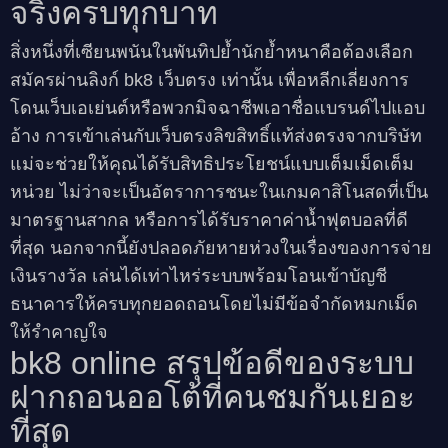
จริงครบทุกบาท
สิ่งหนึ่งที่เซียนพนันในพันทิปย้ำนักย้ำหนาคือต้องเลือก
สมัครผ่านลิงก์
bk8 เว็บตรง
เท่านั้น เพื่อหลีกเลี่ยงการ
โดนเว็บเอเย่นต์หรือพวกมิจฉาชีพเอาชื่อแบรนด์ไปแอบ
อ้าง การเข้าเล่นกับเว็บตรงลิขสิทธิ์แท้ส่งตรงจากบริษัท
แม่จะช่วยให้คุณได้รับสิทธิประโยชน์แบบเต็มเม็ดเต็ม
หน่วย ไม่ว่าจะเป็นอัตราการชนะในเกมคาสิโนสดที่เป็น
มาตรฐานสากล หรือการได้รับราคาค่าน้ำฟุตบอลที่ดี
ที่สุด นอกจากนี้ยังปลอดภัยหายห่วงในเรื่องของการจ่าย
เงินรางวัล เล่นได้เท่าไหร่ระบบพร้อมโอนเข้าบัญชี
ธนาคารให้ครบทุกยอดถอนโดยไม่มีข้อจำกัดหมกเม็ด
ให้รำคาญใจ
bk8 online สรุปข้อดีของระบบ
ฝากถอนออโต้ที่คนชมกันเยอะ
ที่สุด