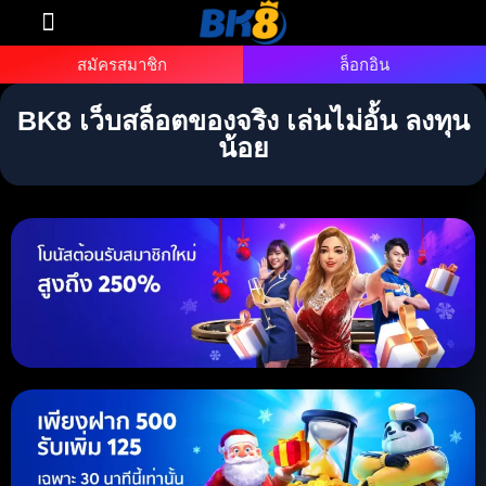
ทางเข้า BK8
สปอนเซอร์
สมัครพันธมิตร
สมัครสมาชิก
ล็อกอิน
BK8 เว็บสล็อตของจริง เล่นไม่อั้น ลงทุน
น้อย