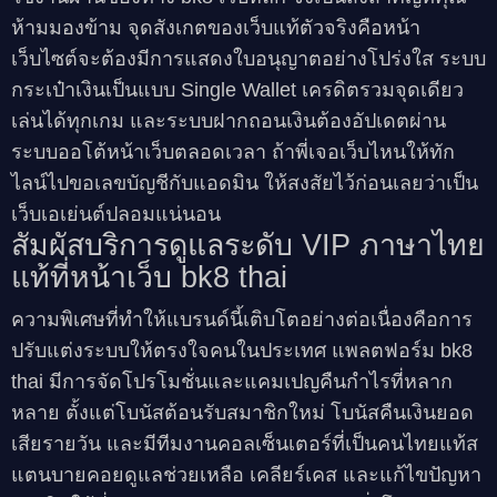
ห้ามมองข้าม จุดสังเกตของเว็บแท้ตัวจริงคือหน้า
เว็บไซต์จะต้องมีการแสดงใบอนุญาตอย่างโปร่งใส ระบบ
กระเป๋าเงินเป็นแบบ Single Wallet เครดิตรวมจุดเดียว
เล่นได้ทุกเกม และระบบฝากถอนเงินต้องอัปเดตผ่าน
ระบบออโต้หน้าเว็บตลอดเวลา ถ้าพี่เจอเว็บไหนให้ทัก
ไลน์ไปขอเลขบัญชีกับแอดมิน ให้สงสัยไว้ก่อนเลยว่าเป็น
เว็บเอเย่นต์ปลอมแน่นอน
สัมผัสบริการดูแลระดับ VIP ภาษาไทย
แท้ที่หน้าเว็บ bk8 thai
ความพิเศษที่ทำให้แบรนด์นี้เติบโตอย่างต่อเนื่องคือการ
ปรับแต่งระบบให้ตรงใจคนในประเทศ แพลตฟอร์ม
bk8
thai
มีการจัดโปรโมชั่นและแคมเปญคืนกำไรที่หลาก
หลาย ตั้งแต่โบนัสต้อนรับสมาชิกใหม่ โบนัสคืนเงินยอด
เสียรายวัน และมีทีมงานคอลเซ็นเตอร์ที่เป็นคนไทยแท้ส
แตนบายคอยดูแลช่วยเหลือ เคลียร์เคส และแก้ไขปัญหา