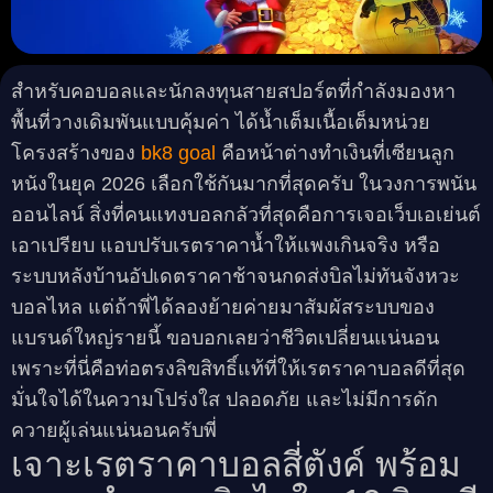
สำหรับคอบอลและนักลงทุนสายสปอร์ตที่กำลังมองหา
พื้นที่วางเดิมพันแบบคุ้มค่า ได้น้ำเต็มเนื้อเต็มหน่วย
โครงสร้างของ
bk8 goal
คือหน้าต่างทำเงินที่เซียนลูก
หนังในยุค 2026 เลือกใช้กันมากที่สุดครับ ในวงการพนัน
ออนไลน์ สิ่งที่คนแทงบอลกลัวที่สุดคือการเจอเว็บเอเย่นต์
เอาเปรียบ แอบปรับเรตราคาน้ำให้แพงเกินจริง หรือ
ระบบหลังบ้านอัปเดตราคาช้าจนกดส่งบิลไม่ทันจังหวะ
บอลไหล แต่ถ้าพี่ได้ลองย้ายค่ายมาสัมผัสระบบของ
แบรนด์ใหญ่รายนี้ ขอบอกเลยว่าชีวิตเปลี่ยนแน่นอน
เพราะที่นี่คือท่อตรงลิขสิทธิ์แท้ที่ให้เรตราคาบอลดีที่สุด
มั่นใจได้ในความโปร่งใส ปลอดภัย และไม่มีการดัก
ควายผู้เล่นแน่นอนครับพี่
เจาะเรตราคาบอลสี่ตังค์ พร้อม