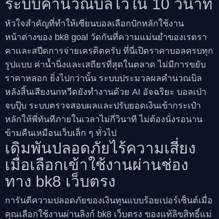
ระบบคำนวณบิลไวใน 10 วินาที
หัวใจสำคัญที่ทำให้เซียนบอลเลือกปักหลักใช้งาน
หน้าต่างของ
bk8 goal
วัดกันที่ความแม่นยำของเรตรา
คาและสปีดการจ่ายเครดิตครับ ที่นี่เปิดราคาบอลครบทุก
รูปแบบ ค่าน้ำนิ่งและเสถียรที่สุดในตลาด ไม่มีการขยับ
ราคาหลอก ยิ่งไปกว่านั้น ระบบประมวลผลคำนวณบิล
หลังสิ้นเสียงนกหวีดยังทำงานด้วย AI อัจฉริยะ บอลเป่า
จบปุ๊บ ระบบตรวจสอบผลและปรับยอดเงินเข้ากระเป๋า
หลักให้พี่ทันทีภายในเวลาไม่กี่วินาที ไม่ต้องนั่งรอนาน
ข้ามคืนเหมือนเว็บเล็ก ๆ ทั่วไป
เดิมพันปลอดภัยไร้ความเสี่ยง
เมื่อเลือกเข้าใช้งานผ่านช่อง
ทาง bk8 เว็บตรง
การันตีความปลอดภัยของเงินทุนแบบร้อยเปอร์เซ็นต์เมื่อ
คุณเลือกใช้งานผ่านลิงก์
bk8 เว็บตรง
ของแท้ลิขสิทธิ์แม่