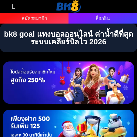
ทางเข้า BK8
สปอนเซอร์
สมัครพันธมิตร
สมัครสมาชิก
ล็อกอิน
bk8 goal แทงบอลออนไลน์ ค่าน้ำดีที่สุด
ระบบเคลียร์บิลไว 2026