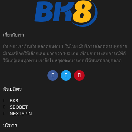
เกี่ยวกับเรา
เว็บของเราเป็นเว็บสล็อตอันดับ 1 ในไทย มีบริการสล็อตครบทุกค่าย
มีเกมสล็อตให้เลือกเล่น มากกว่า 100 เกม เพื่อมอบประสบการณ์ที่ดี
ให้แก่ผู้เล่นทุกท่าน เราจึงไม่หยุดพัฒนาระบบให้ทันสมัยอยู่ตลอด
พันธมิตร
BK8
SBOBET
NEXTSPIN
บริการ