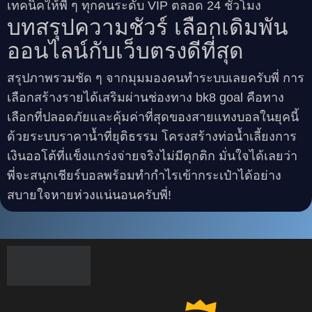
เทคนิคให้พี่ ๆ ทุกคนระดับ VIP ตลอด 24 ชั่วโมง
บทสรุปความชัวร์ เลือกเดิมพัน
ออนไลน์กับเว็บตรงดีที่สุด
สรุปภาพรวมชัด ๆ จากมุมมองคนทำระบบเลยครับพี่ การ
เลือกสร้างรายได้เสริมผ่านช่องทาง
bk8 goal
คือทาง
เลือกที่ปลอดภัยและคุ้มค่าที่สุดของสายแทงบอลในยุคนี้
ด้วยระบบราคาน้ำที่ยุติธรรม โครงสร้างท่อน้ำเลี้ยงการ
เงินออโต้ที่แข็งแกร่งจ่ายจริงไม่มีตุกติก มั่นใจได้เลยว่า
พี่จะสนุกเชียร์บอลพร้อมทำกำไรเข้ากระเป๋าได้อย่าง
สบายใจหายห่วงแน่นอนครับพี่!