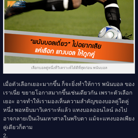
เลือกบอลคู่หนึ่งที่วิเคราะห์ได้ดีที่สุดก่อน พนันบอล
เมื่อตัวเลือกเยอะมากขึ้น ก็จะยิ่งทำให้การ
พนันบอล
ของ
เราเนี่ย ขยายโอกาสมากขึ้นเช่นเดียวกัน เพราะตัวเลือก
เยอะ อาจทำให้เรามองเห็นความสำคัญของบอลคู่ใดคู่
หนึ่ง พอหยิบมาวิเคราะห์แล้ว
แทงบอลออนไลน์
ลงไป
อาจกลายเป็นเงินมหาศาลในพริบตา แม้จะแทงบอลเพียง
คู่เดียวก็ตาม