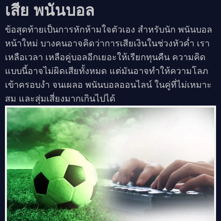
เสีย พนันบอล
ข้อสุดท้ายเป็นการหักห้ามใจตัวเอง สำหรับนัก
พนันบอล
หน้าใหม่ บางคนอาจคิดว่าการเสียเงินในช่วงหัวค่ำ เรา
เหลือเวลา เหลือคู่บอลอีกเยอะให้เรียกทุนคืน ความคิด
แบบนี้อาจไม่ผิดเสียทั้งหมด แต่มันอาจทำให้ความโลภ
เข้าครอบงำ จนเผลอ
พนันบอลออนไลน์
ในคู่ที่ไม่เหมาะ
สม และสุ่มเสี่ยงมากเกินไปได้