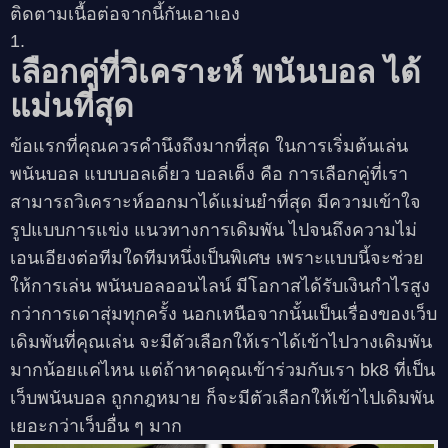
ติดตามเนื้อต่อจากนี้กันเอาเอง
เลือกคู่ที่วิเคราะห์ พนันบอล ได้
แม่นที่สุด
ข้อแรกที่คุณควรคำนึงถึงมากที่สุด ในการเริ่มต้นเล่น
พนันบอล
แบบบอลเดี่ยว บอลเต็ง คือ การเลือกคู่ที่เรา
สามารถวิเคราะห์ออกมาได้แม่นยำที่สุด มีความเข้าใจ
รูปแบบการแข่ง แนวทางการเดิมพัน ไปจนถึงความไม่
เอนเอียงต่อทีมใดทีมหนึ่งเป็นพิเศษ เพราะแบบนี้จะช่วย
ให้การเล่น
พนันบอลออนไลน์
มีโอกาสได้รับเงินกำไรสูง
กว่าการเดาสุ่มทุกครั้ง นอกเหนือจากนั้นเป็นเรื่องของเว็บ
เดิมพันที่คุณเล่น จะมีตัวเลือกให้เราได้เข้าไปวางเดิมพัน
มากน้อยแค่ไหน แต่ถ้าหาดคุณเข้าร่วมกับเรา bk8 ที่เป็น
เว็บพนันบอล ถูกกฎหมาย
ก็จะมีตัวเลือกให้เข้าไปเดิมพัน
เยอะกว่าเว็บอื่น ๆ มาก