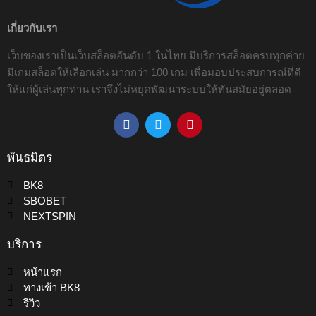
เกี่ยวกับเรา
เว็บของเราเป็นเว็บสล็อตอันดับ 1 ในไทย มีบริการสล็อตครบทุกค่าย
มีเกมสล็อตให้เลือกเล่น มากกว่า 100 เกม เพื่อมอบประสบการณ์ที่ดี
ให้แก่ผู้เล่นทุกท่าน เราจึงไม่หยุดพัฒนาระบบให้ทันสมัยอยู่ตลอด
พันธมิตร
BK8
SBOBET
NEXTSPIN
บริการ
หน้าแรก
ทางเข้า BK8
รีวิว